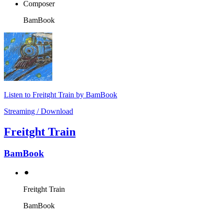
Composer
BamBook
Listen to Freitght Train by BamBook
Streaming / Download
Freitght Train
BamBook
⚫︎
Freitght Train
BamBook