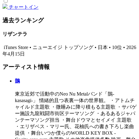
チャートイン
過去ランキング
リザンテラ
iTunes Store • ニューエイジ トップソング • 日本 • 10位 • 2026
年4月15日
アーティスト情報
鵲
東京近郊で活動中のNeo Nu Metalバンド「鵲-
kasasagi-」 情緒的且つ表裏一体の世界観。 ・アトムチ
ャイルド主題歌 ・微睡みに降り積もる主題歌 ・サバゲ
ー施設九龍戦闘市街区テーマソング ・あるあるジャパ
ンテーマソング担当 ・舞台ドウマとセイメイ 主題歌
・エリザベス・マリー氏、花柚氏への書き下ろし楽曲
提供 ・舞台いつか僕らのWORLD KEY BOX -