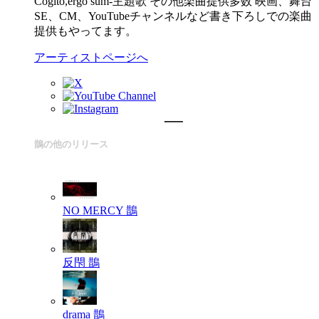
Cogito,ergo sum-主題歌 その他楽曲提供多数 映画、舞台
SE、CM、YouTubeチャンネルなど書き下ろしでの楽曲
提供もやってます。
アーティストページへ
鵲の他のリリース
NO MERCY
鵲
反閇
鵲
drama
鵲