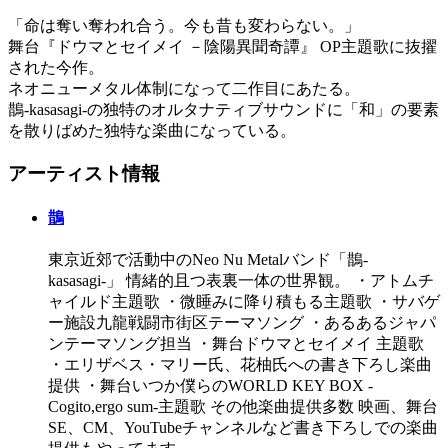
「命は奪い奪われ合う。今も昔も変わらない。」
舞台『ドウマとセイメイ －陰陽異聞奇譚』 OP主題歌に抜擢
された今作。
ネオニューメタル体制になって二作目にあたる。
鵲-kasasagi-の独特のオルタナティブサウンドに「和」の要素
を散りばめた独特な楽曲になっている。
アーティスト情報
鵲
東京近郊で活動中のNeo Nu Metalバンド「鵲-
kasasagi-」 情緒的且つ表裏一体の世界観。 ・アトムチ
ャイルド主題歌 ・微睡みに降り積もる主題歌 ・サバゲ
ー施設九龍戦闘市街区テーマソング ・あるあるジャパ
ンテーマソング担当 ・舞台ドウマとセイメイ 主題歌
・エリザベス・マリー氏、花柚氏への書き下ろし楽曲
提供 ・舞台いつか僕らのWORLD KEY BOX -
Cogito,ergo sum-主題歌 その他楽曲提供多数 映画、舞台
SE、CM、YouTubeチャンネルなど書き下ろしでの楽曲