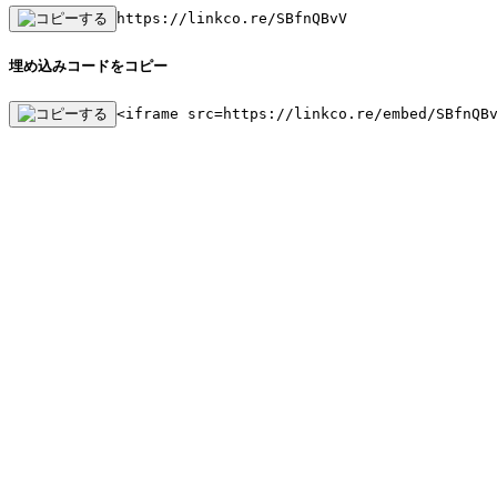
https://linkco.re/SBfnQBvV
埋め込みコードをコピー
<iframe src=https://linkco.re/embed/SBfnQB