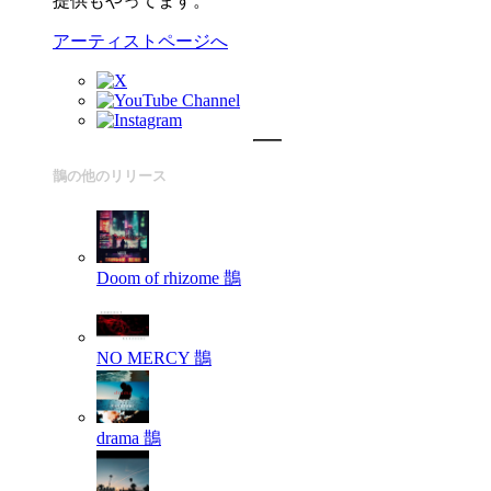
提供もやってます。
アーティストページへ
鵲の他のリリース
Doom of rhizome
鵲
NO MERCY
鵲
drama
鵲