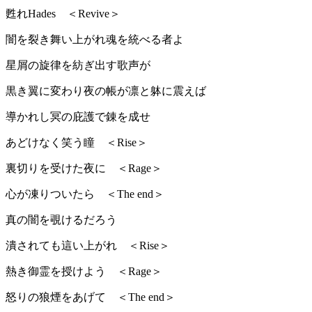
甦れHades ＜Revive＞
闇を裂き舞い上がれ魂を統べる者よ
星屑の旋律を紡ぎ出す歌声が
黒き翼に変わり夜の帳が凛と躰に震えば
導かれし冥の庇護で錬を成せ
あどけなく笑う瞳 ＜Rise＞
裏切りを受けた夜に ＜Rage＞
心が凍りついたら ＜The end＞
真の闇を覗けるだろう
潰されても這い上がれ ＜Rise＞
熱き御霊を授けよう ＜Rage＞
怒りの狼煙をあげて ＜The end＞