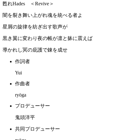
甦れHades ＜Revive＞
闇を裂き舞い上がれ魂を統べる者よ
星屑の旋律を紡ぎ出す歌声が
黒き翼に変わり夜の帳が凛と躰に震えば
導かれし冥の庇護で錬を成せ
作詞者
Yui
作曲者
ryöga
プロデューサー
鬼頭洋平
共同プロデューサー