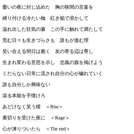
憂いの夜に封じ込めた 胸の狭間の言葉を
縛り付ける冷たい枷 紅き焔で溶かして
溢れ出した狂気の澱 この手に触れて満たして
荒む日々も生きづらさも 誰もが進む理
笑い合える明日は脆く 友の寄る辺は尊し
生まれ変わる意思を示し 忠義の旗を掲げよう
くだらない日常に流され自分の心が穢れていく
誰も自分しか興味ない
滾る本能を手懐けろ
あどけなく笑う瞳 ＜Rise＞
裏切りを受けた夜に ＜Rage＞
心が凍りついたら ＜The end＞