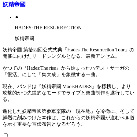
妖精帝國
⚫︎
HADES:THE RESURRECTION
妖精帝國
妖精帝國 第拾四回公式式典『Hades The Resurrection Tour』の
開催に向けたリードシングルとなる、最新アンセム。
かつての『Hades:The rise』から始まったハデス・サーガの
「復活」にして「集大成」を象徴する一曲。
現在、バンドは『妖精帝國 Mode:HADES』を標榜し、より
攻撃的かつ先鋭的なモードでライブと楽曲制作を遂行してい
る。
進化した妖精帝國第参軍楽隊の「現在地」を冷徹に、そして
鮮烈に刻みつけた本作は、これからの妖精帝國が進むべき道
を示す重要な宣伝布告となるだろう。