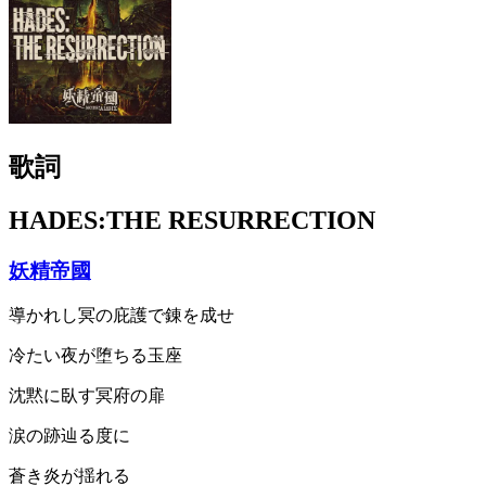
歌詞
HADES:THE RESURRECTION
妖精帝國
導かれし冥の庇護で錬を成せ
冷たい夜が堕ちる玉座
沈黙に臥す冥府の扉
涙の跡辿る度に
蒼き炎が揺れる