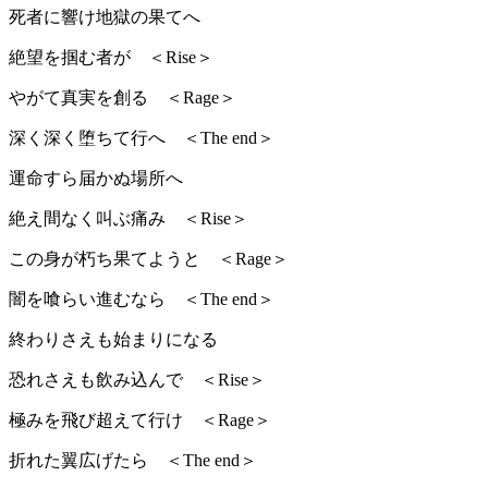
死者に響け地獄の果てへ
絶望を掴む者が ＜Rise＞
やがて真実を創る ＜Rage＞
深く深く堕ちて行へ ＜The end＞
運命すら届かぬ場所へ
絶え間なく叫ぶ痛み ＜Rise＞
この身が朽ち果てようと ＜Rage＞
闇を喰らい進むなら ＜The end＞
終わりさえも始まりになる
恐れさえも飲み込んで ＜Rise＞
極みを飛び超えて行け ＜Rage＞
折れた翼広げたら ＜The end＞