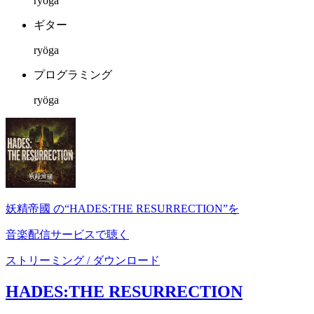
ryöga
ギター
ryöga
プログラミング
ryöga
妖精帝國 の“HADES:THE RESURRECTION”を
音楽配信サービスで聴く
ストリーミング / ダウンロード
HADES:THE RESURRECTION