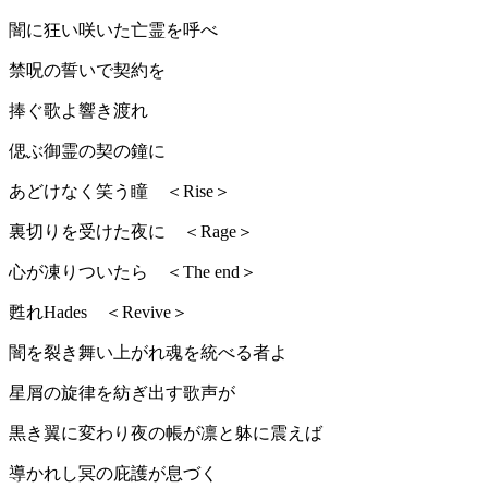
闇に狂い咲いた亡霊を呼べ
禁呪の誓いで契約を
捧ぐ歌よ響き渡れ
偲ぶ御霊の契の鐘に
あどけなく笑う瞳 ＜Rise＞
裏切りを受けた夜に ＜Rage＞
心が凍りついたら ＜The end＞
甦れHades ＜Revive＞
闇を裂き舞い上がれ魂を統べる者よ
星屑の旋律を紡ぎ出す歌声が
黒き翼に変わり夜の帳が凛と躰に震えば
導かれし冥の庇護が息づく