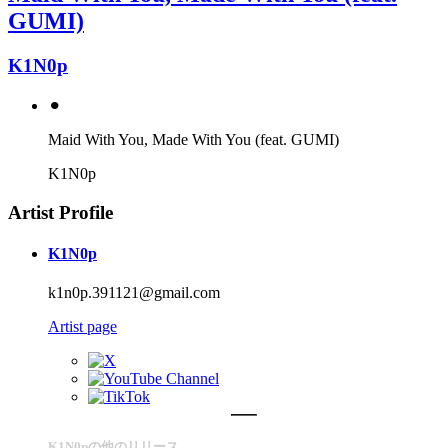
GUMI)
K1N0p
⚫︎
Maid With You, Made With You (feat. GUMI)
K1N0p
Artist Profile
K1N0p
k1n0p.391121@gmail.com
Artist page
K1N0pの他のリリース