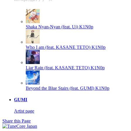
Shaka Nyan-Nyan (feat. Ui)
K1N0p
Who I am (feat. KASANE TETO)
K1N0p
Liar Rain (feat. KASANE TETO)
K1N0p
Beyond the Blue Stairs (feat. GUMI)
K1N0p
GUMI
Artist page
Share this Page