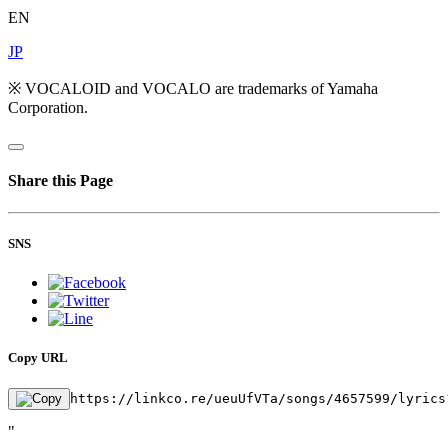
EN
JP
※ VOCALOID and VOCALO are trademarks of Yamaha
Corporation.
Share this Page
SNS
Copy URL
https://linkco.re/ueuUfVTa/songs/4657599/lyrics
"