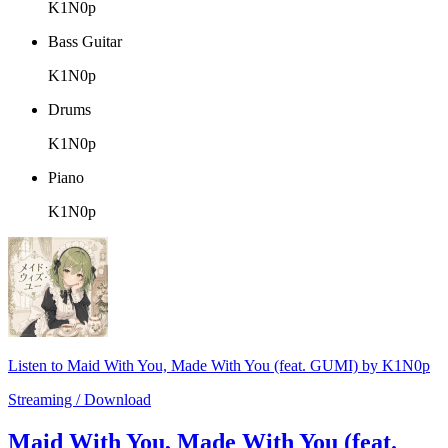
K1N0p
Bass Guitar
K1N0p
Drums
K1N0p
Piano
K1N0p
Listen to Maid With You, Made With You (feat. GUMI) by K1N0p
Streaming / Download
Maid With You, Made With You (feat.