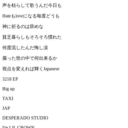
声を枯らして歌うんだ今日も
Hateもloveになる毎度どうも
神に祈るのは辞めな
貧乏暮らしもそろそろ慣れた
何度流したんだ悔し涙
腐った世の中で何出来るか
視点を変えれば輝くJapanese
3218 EP
Big up
TAXI
JAP
DESPERADO STUDIO
I'm LIL CROWN