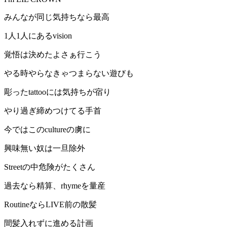
みんなが同じ気持ちなら最高
1人1人にあるvision
覚悟は決めたよさぁ行こう
やる時やらなきゃつまらない遊びも
彫ったtattooには気持ちが宿り
やり過ぎ締めつけてる手首
今ではこのcultureの虜に
興味無い奴は一旦除外
Streetの中危険がたくさん
過去なら精算、rhymeを量産
RoutineならLIVE前の散髪
間髪入れずに進める計画