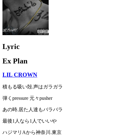
Lyric
Ex Plan
LIL CROWN
積もる吸い殻.声はガラガラ
弾くpressure 元々pusher
あの時.居た人達もバラバラ
最後1人なら1人でいいや
ハジマリAから神奈川.東京