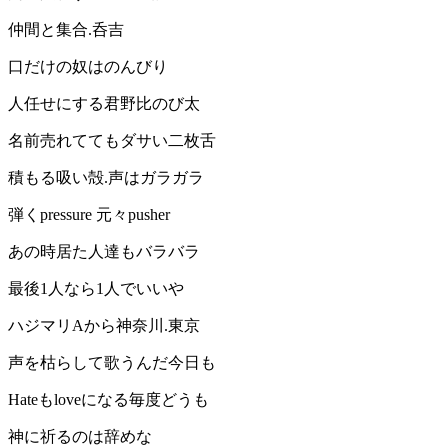
仲間と集合.呑吉
口だけの奴はのんびり
人任せにする君野比のび太
名前売れててもダサい二枚舌
積もる吸い殻.声はガラガラ
弾くpressure 元々pusher
あの時居た人達もバラバラ
最後1人なら1人でいいや
ハジマリAから神奈川.東京
声を枯らして歌うんだ今日も
Hateもloveになる毎度どうも
神に祈るのは辞めな