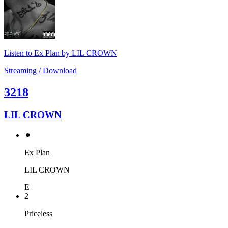
Listen to Ex Plan by LIL CROWN
Streaming / Download
3218
LIL CROWN
⚫︎
Ex Plan
LIL CROWN
E
2
Priceless