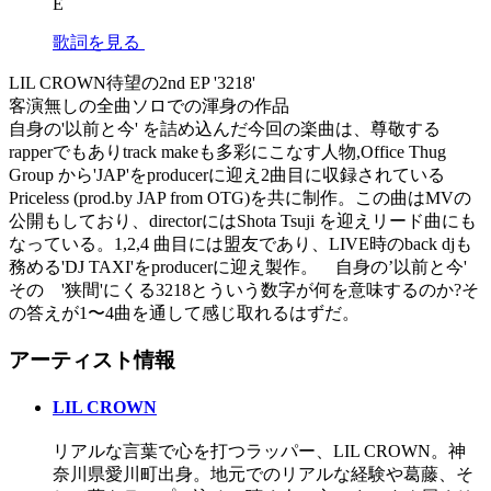
E
歌詞を見る
LIL CROWN待望の2nd EP '3218'
客演無しの全曲ソロでの渾身の作品
自身の'以前と今' を詰め込んだ今回の楽曲は、尊敬する
rapperでもありtrack makeも多彩にこなす人物,Office Thug
Group から'JAP'をproducerに迎え2曲目に収録されている
Priceless (prod.by JAP from OTG)を共に制作。この曲はMVの
公開もしており、directorにはShota Tsuji を迎えリード曲にも
なっている。1,2,4 曲目には盟友であり、LIVE時のback djも
務める'DJ TAXI'をproducerに迎え製作。 自身の’以前と今'
その '狭間'にくる3218とういう数字が何を意味するのか?そ
の答えが1〜4曲を通して感じ取れるはずだ。
アーティスト情報
LIL CROWN
リアルな言葉で心を打つラッパー、LIL CROWN。神
奈川県愛川町出身。地元でのリアルな経験や葛藤、そ