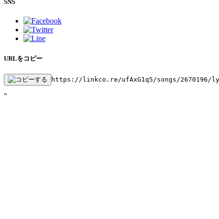
SNS
URLをコピー
https://linkco.re/ufAxG1q5/songs/2670196/l
"