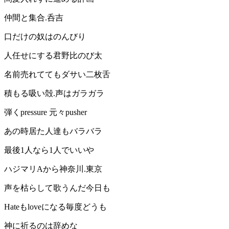
仲間と集合.呑吉
口だけの奴はのんびり
人任せにする君野比のび太
名前売れててもダサい二枚舌
積もる吸い殻.声はガラガラ
弾くpressure 元々pusher
あの時居た人達もバラバラ
最後1人なら1人でいいや
ハジマリAから神奈川.東京
声を枯らして歌うんだ今日も
Hateもloveになる毎度どうも
神に祈るのは辞めな