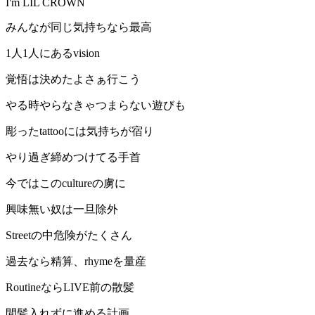
I'm LIL CROWN
みんなが同じ気持ちなら最高
1人1人にあるvision
覚悟は決めたよさぁ行こう
やる時やらなきゃつまらない遊びも
彫ったtattooには気持ちが宿り
やり過ぎ締めつけてる手首
今ではこのcultureの虜に
興味無い奴は一旦除外
Streetの中危険がたくさん
過去なら精算、rhymeを量産
RoutineならLIVE前の散髪
間髪入れずに進める計画