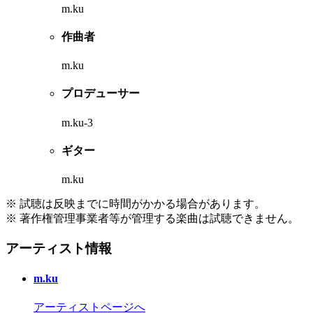
m.ku
作曲者
m.ku
プロデューサー
m.ku-3
ギター
m.ku
※ 試聴は反映までに時間がかかる場合があります。
※ 著作権管理事業者等が管理する楽曲は試聴できません。
アーティスト情報
m.ku
アーティストページへ