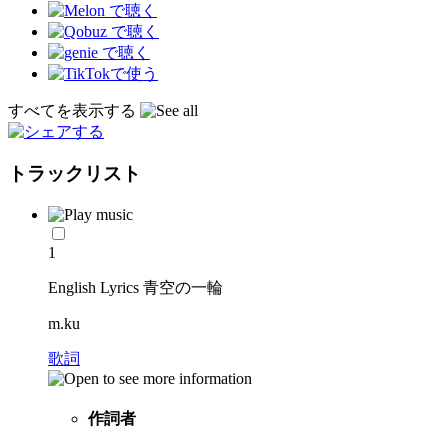
すべてを表示する
トラックリスト
1
English Lyrics 青空の一輪
m.ku
歌詞
作詞者