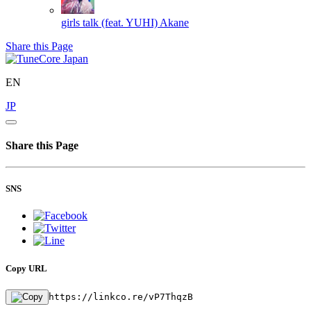
girls talk (feat. YUHI)
Akane
Share this Page
EN
JP
Share this Page
SNS
Copy URL
https://linkco.re/vP7ThqzB