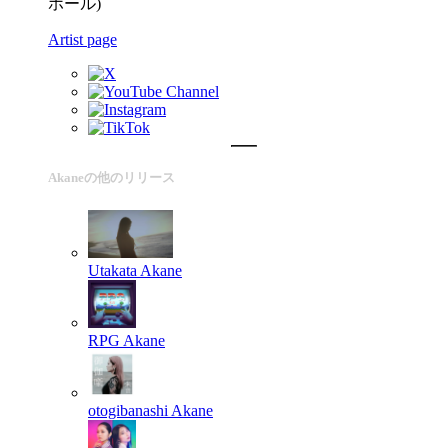
ホール)
Artist page
Akaneの他のリリース
Utakata
Akane
RPG
Akane
otogibanashi
Akane