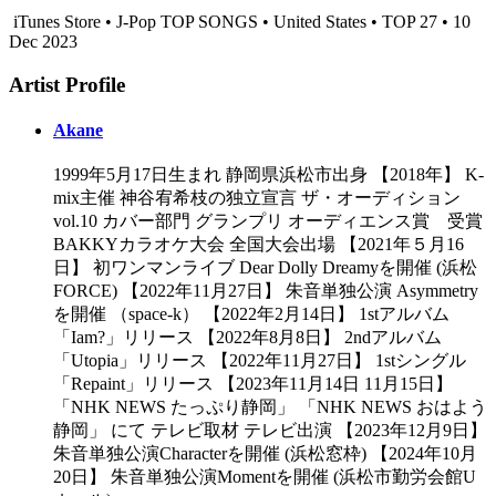
iTunes Store • J-Pop TOP SONGS • United States • TOP 27 • 10
Dec 2023
Artist Profile
Akane
1999年5月17日生まれ 静岡県浜松市出身 【2018年】 K-
mix主催 神谷宥希枝の独立宣言 ザ・オーディション
vol.10 カバー部門 グランプリ オーディエンス賞 受賞
BAKKYカラオケ大会 全国大会出場 【2021年５月16
日】 初ワンマンライブ Dear Dolly Dreamyを開催 (浜松
FORCE) 【2022年11月27日】 朱音単独公演 Asymmetry
を開催 （space-k） 【2022年2月14日】 1stアルバム
「Iam?」リリース 【2022年8月8日】 2ndアルバム
「Utopia」リリース 【2022年11月27日】 1stシングル
「Repaint」リリース 【2023年11月14日 11月15日】
「NHK NEWS たっぷり静岡」 「NHK NEWS おはよう
静岡」 にて テレビ取材 テレビ出演 【2023年12月9日】
朱音単独公演Characterを開催 (浜松窓枠) 【2024年10月
20日】 朱音単独公演Momentを開催 (浜松市勤労会館U