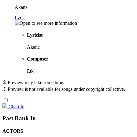
Akane
Lyric
Lyricist
Akane
Composer
Etk
※ Preview may take some time.
※ Preview is not available for songs under copyright collective.
Chart In
Past Rank In
ACTORS