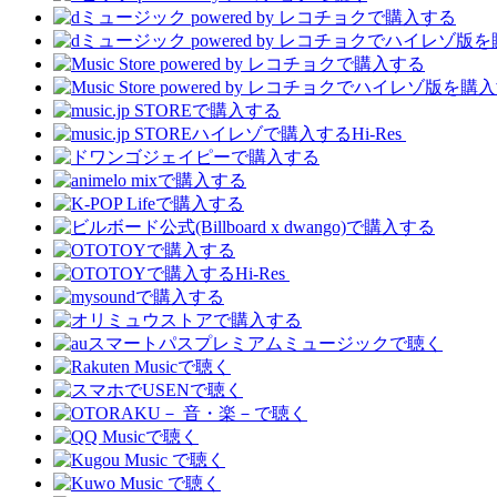
Hi-Res
Hi-Res