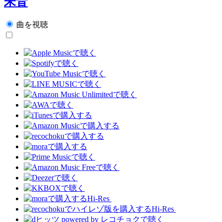
朱音
曲を視聴
Hi-Res
Hi-Res