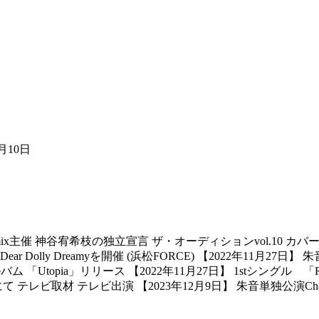
2月10日
K-mix主催 神谷宥希枝の独立宣言 ザ・オーディションvol.10
olly Dreamyを開催 (浜松FORCE) 【2022年11月27日】 朱音
ム 「Utopia」リリース 【2022年11月27日】 1stシングル 「Re
 テレビ取材 テレビ出演 【2023年12月9日】 朱音単独公演Chara