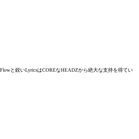
たいFlowと鋭いLyricsはCOREなHEADZから絶大な支持を得てい