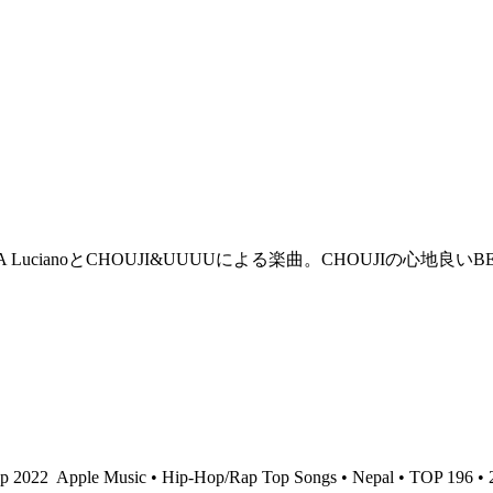
ianoとCHOUJI&UUUUによる楽曲。CHOUJIの心地良い
ep 2022
Apple Music • Hip-Hop/Rap Top Songs • Nepal • TOP 196 • 