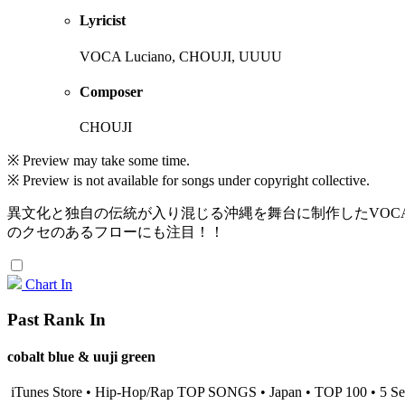
Lyricist
VOCA Luciano, CHOUJI, UUUU
Composer
CHOUJI
※ Preview may take some time.
※ Preview is not available for songs under copyright collective.
異文化と独自の伝統が入り混じる沖縄を舞台に制作したVOCA Luc
のクセのあるフローにも注目！！
Chart In
Past Rank In
cobalt blue & uuji green
iTunes Store • Hip-Hop/Rap TOP SONGS • Japan • TOP 100 • 5 S