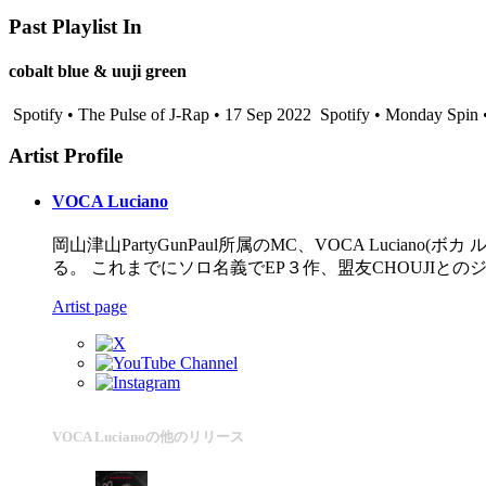
Past Playlist In
cobalt blue & uuji green
Spotify • The Pulse of J-Rap • 17 Sep 2022
Spotify • Monday Spin 
Artist Profile
VOCA Luciano
岡山津山PartyGunPaul所属のMC、VOCA Luciano
る。 これまでにソロ名義でEP３作、盟友CHOUJIと
Artist page
VOCA Lucianoの他のリリース