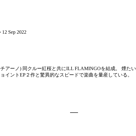
• 12 Sep 2022
(ボカ ルチアーノ) 同クルー紅桜と共にILL FLAMINGOを結成。 煙
のジョイントEP２作と驚異的なスピードで楽曲を量産している。