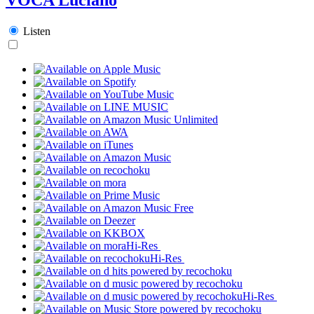
Listen
Hi-Res
Hi-Res
Hi-Res