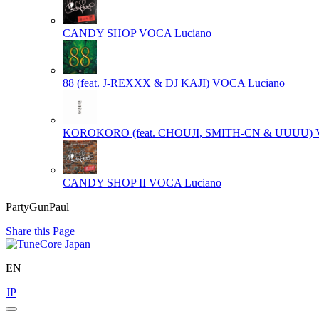
CANDY SHOP
VOCA Luciano
88 (feat. J-REXXX & DJ KAJI)
VOCA Luciano
KOROKORO (feat. CHOUJI, SMITH-CN & UUUU)
CANDY SHOP II
VOCA Luciano
PartyGunPaul
Share this Page
EN
JP