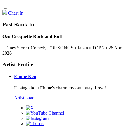
Chart In
Past Rank In
Ozu Croquette Rock and Roll
iTunes Store • Comedy TOP SONGS • Japan • TOP 2 • 26 Apr
2026
Artist Profile
Ehime Ken
I'll sing about Ehime's charm my own way. Love!
Artist page