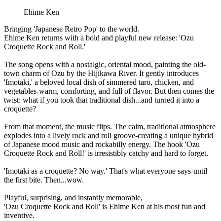
Ehime Ken
Bringing 'Japanese Retro Pop' to the world.
Ehime Ken returns with a bold and playful new release: 'Ozu
Croquette Rock and Roll.'
The song opens with a nostalgic, oriental mood, painting the old-
town charm of Ozu by the Hijikawa River. It gently introduces
'Imotaki,' a beloved local dish of simmered taro, chicken, and
vegetables-warm, comforting, and full of flavor. But then comes the
twist: what if you took that traditional dish...and turned it into a
croquette?
From that moment, the music flips. The calm, traditional atmosphere
explodes into a lively rock and roll groove-creating a unique hybrid
of Japanese mood music and rockabilly energy. The hook 'Ozu
Croquette Rock and Roll!' is irresistibly catchy and hard to forget.
'Imotaki as a croquette? No way.' That's what everyone says-until
the first bite. Then...wow.
Playful, surprising, and instantly memorable,
'Ozu Croquette Rock and Roll' is Ehime Ken at his most fun and
inventive.