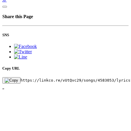
Share this Page
SNS
Copy URL
https://linkco.re/vUtQvc29/songs/4583053/lyrics
"