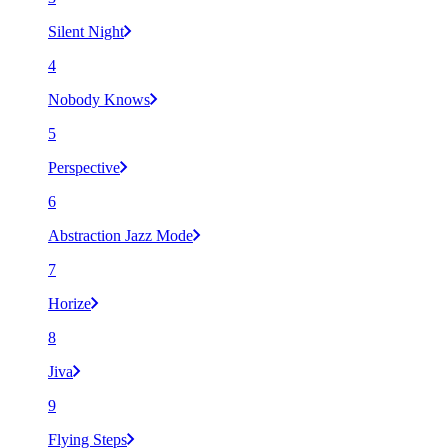
Silent Night
4
Nobody Knows
5
Perspective
6
Abstraction Jazz Mode
7
Horize
8
Jiva
9
Flying Steps