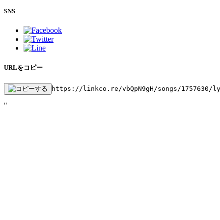
SNS
URLをコピー
https://linkco.re/vbQpN9gH/songs/1757630/l
"