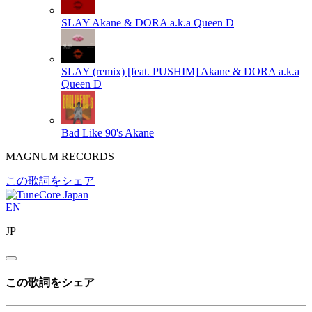
SLAY
Akane & DORA a.k.a Queen D
SLAY (remix) [feat. PUSHIM]
Akane & DORA a.k.a
Queen D
Bad Like 90's
Akane
MAGNUM RECORDS
この歌詞をシェア
EN
JP
この歌詞をシェア