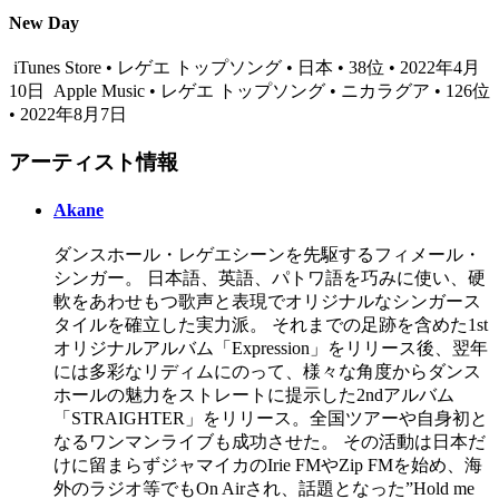
New Day
iTunes Store • レゲエ トップソング • 日本 • 38位 • 2022年4月
10日
Apple Music • レゲエ トップソング • ニカラグア • 126位
• 2022年8月7日
アーティスト情報
Akane
ダンスホール・レゲエシーンを先駆するフィメール・
シンガー。 日本語、英語、パトワ語を巧みに使い、硬
軟をあわせもつ歌声と表現でオリジナルなシンガース
タイルを確立した実力派。 それまでの足跡を含めた1st
オリジナルアルバム「Expression」をリリース後、翌年
には多彩なリディムにのって、様々な角度からダンス
ホールの魅力をストレートに提示した2ndアルバム
「STRAIGHTER」をリリース。全国ツアーや自身初と
なるワンマンライブも成功させた。 その活動は日本だ
けに留まらずジャマイカのIrie FMやZip FMを始め、海
外のラジオ等でもOn Airされ、話題となった”Hold me