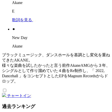
Akane
E
歌詞を見る
⚫︎
New Day
Akane
ブラックミュージック、ダンスホールを基調とし変化を重ね
てきたAKANE。
様々な楽曲を試したかったと言う前作AkaneAMGから３年、
シングルとして作り溜めていた４曲をRe制作し、「 2022,
Dancehall 」をコンセプトとしたEPをMagnum Recordsからド
ロップ。
チャートイン
過去ランキング