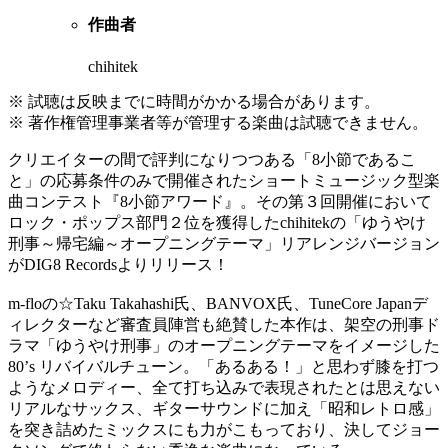
作曲者
chihitek
※ 試聴は反映までに時間がかかる場合があります。
※ 著作権管理事業者等が管理する楽曲は試聴できません。
クリエイターの間で評判になりつつある「8小節であるこ
と」の応募条件のみで開催されたショートミュージック型楽
曲コンテスト『8小節アワード』。その第３回開催において
ロック・ポップス部門２位を獲得したchihitekの「ゆうやけ
刑事～帰宅編～オープニングテーマ」リアレンジバージョン
がDIG8 Recordsよりリリース！
m-floの☆Taku Takahashi氏、BANVOX氏、TuneCore Japanデ
ィレクターなど審査員陣営も絶賛した本作は、架空の刑事ド
ラマ「ゆうやけ刑事」のオープニングテーマをイメージした
80’s リバイバルチューン。「あるある！」と思わず膝を打つ
ようなメロディー、全て打ち込みで表現されたとは思えない
リアルなサックス、ギターサウンドに加え「昭和レトロ感」
を突き詰めたミックスにも力がこもっており、決してジョー