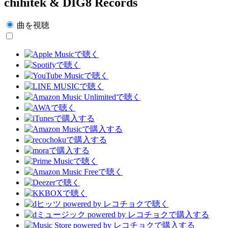
chihitek & DIG8 Records
曲を視聴