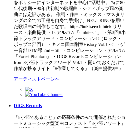
をポリシーにインターネットを中心に活動中。 特に80
年代後期〜90年代初期の歌謡曲・シティポップ風の楽
曲には定評がある。 作詞・作曲・ミックス・マスタリ
ングの全ての工程を自身で手掛け、NEUTRINOを用い
た歌唱曲の制作もこなす。 https://linktr.ee/chihitek リリ
ース・楽曲提供 ・1stアルバム「chihitek 1」 ・第3回8小
節トラックアワード・コンピレーション!!（ロック・
ポップス部門） ・キノコ国本剛章History Vol.1～5 ・ゲ
ー音部DTM課 2nd～5th ・コンピレーション・アルバム
「Forest Phantom」 ・DIG8 Records コンピレーション
from 8小節トラックアワード Vol.1 ・開いておくだけで
作業が捗るサイト「#作業してくる」（楽曲提供2曲）
アーティストページへ
DIG8 Records
「8小節であること」の応募条件のみで開催されたショ
ートミュージック型楽曲コンテスト『8小節アワード』