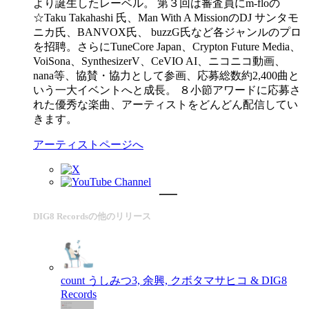
より誕生したレーベル。 第３回は審査員にm-floの
☆Taku Takahashi 氏、Man With A MissionのDJ サンタモ
ニカ氏、BANVOX氏、 buzzG氏など各ジャンルのプロ
を招聘。さらにTuneCore Japan、Crypton Future Media、
VoiSona、SynthesizerV、CeVIO AI、ニコニコ動画、
nana等、協賛・協力として参画、応募総数約2,400曲と
いう一大イベントへと成長。 ８小節アワードに応募さ
れた優秀な楽曲、アーティストをどんどん配信してい
きます。
アーティストページへ
DIG8 Recordsの他のリリース
count
うしみつ3, 余興, クボタマサヒコ & DIG8
Records