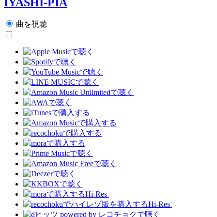
IYASHI-PIA
曲を視聴
Hi-Res
Hi-Res