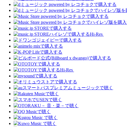
Hi-Res
Hi-Res