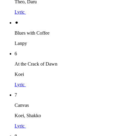
Theo, Daru
Lyric
⚫︎
Blues with Coffee
Lanpy
6
At the Crack of Dawn
Koei
Lyric
7
Canvas
Koei, Shakko
Lyric