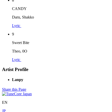
8
CANDY
Daru, Shakko
Lyric
9
Sweet Bite
Theo, 0O
Lyric
Artist Profile
Lanpy
Share this Page
EN
JP