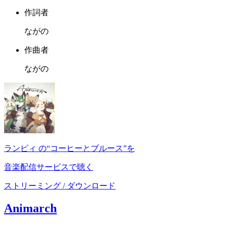
作詞者
ながの
作曲者
ながの
ランピィ の“コーヒーとブルース”を
音楽配信サービスで聴く
ストリーミング / ダウンロード
Animarch