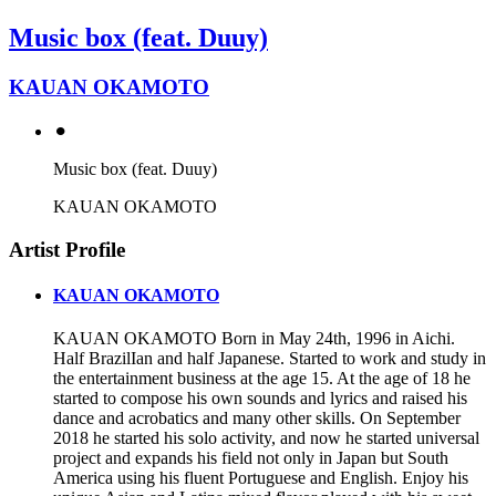
Music box (feat. Duuy)
KAUAN OKAMOTO
⚫︎
Music box (feat. Duuy)
KAUAN OKAMOTO
Artist Profile
KAUAN OKAMOTO
KAUAN OKAMOTO Born in May 24th, 1996 in Aichi.
Half BrazilIan and half Japanese. Started to work and study in
the entertainment business at the age 15. At the age of 18 he
started to compose his own sounds and lyrics and raised his
dance and acrobatics and many other skills. On September
2018 he started his solo activity, and now he started universal
project and expands his field not only in Japan but South
America using his fluent Portuguese and English. Enjoy his