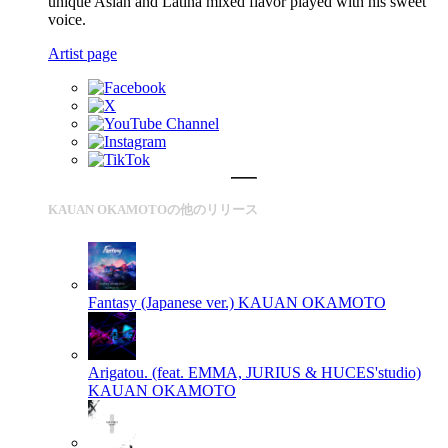
unique Asian and Latina mixed flavor played with his sweet
voice.
Artist page
KAUAN OKAMOTOの他のリリース
Fantasy (Japanese ver.)
KAUAN OKAMOTO
Arigatou. (feat. EMMA, JURIUS & HUCES'studio)
KAUAN OKAMOTO