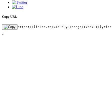
Copy URL
https://linkco.re/xAbF6Fy8/songs/1766781/lyrics
"