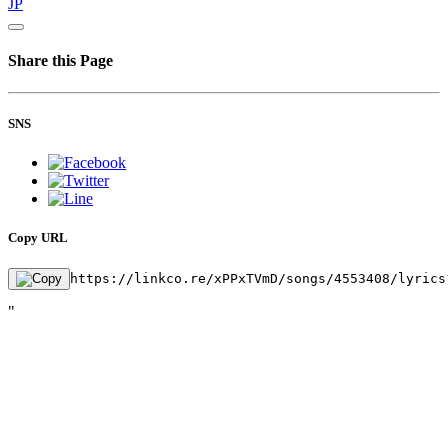
JP
Share this Page
SNS
Copy URL
https://linkco.re/xPPxTVmD/songs/4553408/lyrics
"