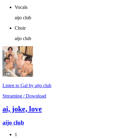
Vocals
aijo club
Choir
aijo club
Listen to Gal by aijo club
Streaming / Download
ai, joke, love
aijo club
1