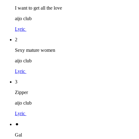
I want to get all the love
aijo club
Lyric
2
Sexy mature women
aijo club
Lyric
3
Zipper
aijo club
Lyric
⚫︎
Gal