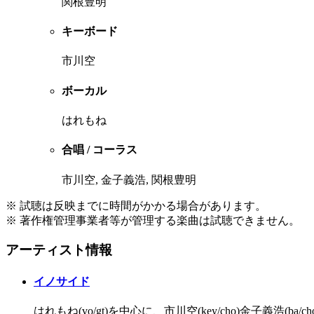
関根豊明
キーボード
市川空
ボーカル
はれもね
合唱 / コーラス
市川空, 金子義浩, 関根豊明
※ 試聴は反映までに時間がかかる場合があります。
※ 著作権管理事業者等が管理する楽曲は試聴できません。
アーティスト情報
イノサイド
はれもね(vo/gt)を中心に、市川空(key/cho)金子義浩