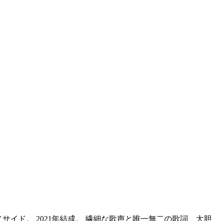
ンド、イノサイド。 2021年結成。 繊細な歌声と唯一無二の歌詞、大胆