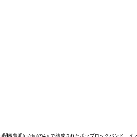
(ba/cho)関根豊明(ds/cho)の4人で結成されたポップロックバ