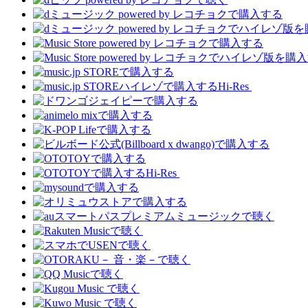
Hi-Res
Hi-Res