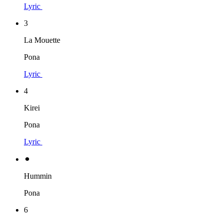
Lyric
3
La Mouette
Pona
Lyric
4
Kirei
Pona
Lyric
⚫︎
Hummin
Pona
6