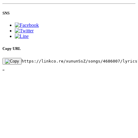
SNS
Copy URL
https://linkco.re/xununSsZ/songs/4686007/lyrics
"