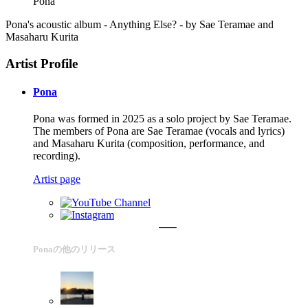
Pona
Pona's acoustic album - Anything Else? - by Sae Teramae and
Masaharu Kurita
Artist Profile
Pona
Pona was formed in 2025 as a solo project by Sae Teramae.
The members of Pona are Sae Teramae (vocals and lyrics)
and Masaharu Kurita (composition, performance, and
recording).
Artist page
Ponaの他のリリース