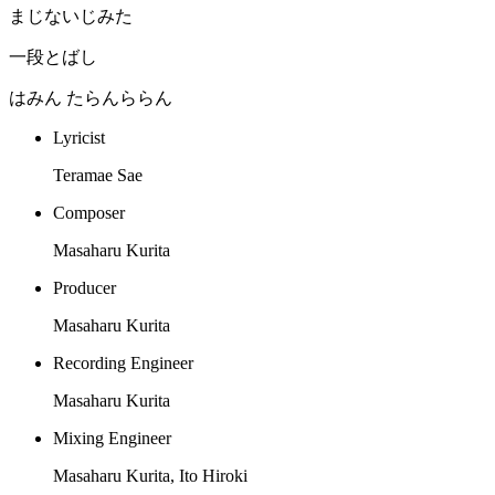
まじないじみた
一段とばし
はみん たらんららん
Lyricist
Teramae Sae
Composer
Masaharu Kurita
Producer
Masaharu Kurita
Recording Engineer
Masaharu Kurita
Mixing Engineer
Masaharu Kurita, Ito Hiroki