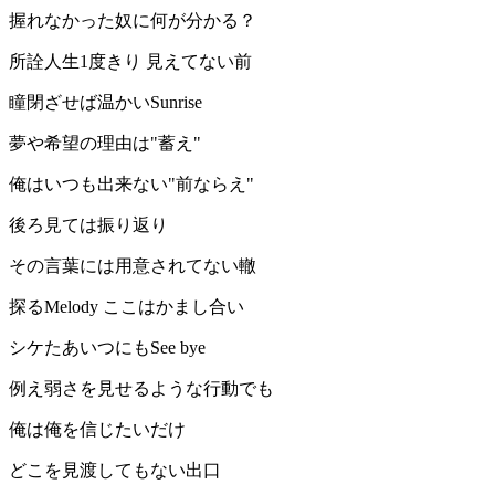
握れなかった奴に何が分かる？
所詮人生1度きり 見えてない前
瞳閉ざせば温かいSunrise
夢や希望の理由は"蓄え"
俺はいつも出来ない"前ならえ"
後ろ見ては振り返り
その言葉には用意されてない轍
探るMelody ここはかまし合い
シケたあいつにもSee bye
例え弱さを見せるような行動でも
俺は俺を信じたいだけ
どこを見渡してもない出口