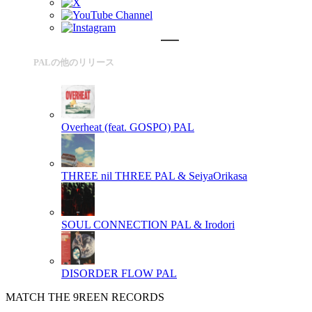
PALの他のリリース
Overheat (feat. GOSPO)
PAL
THREE nil THREE
PAL & SeiyaOrikasa
SOUL CONNECTION
PAL & Irodori
DISORDER FLOW
PAL
MATCH THE 9REEN RECORDS