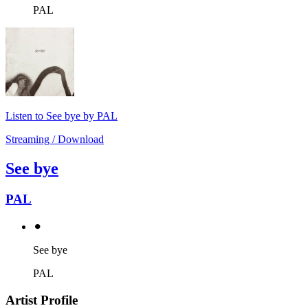
PAL
Listen to See bye by PAL
Streaming / Download
See bye
PAL
⚫︎
See bye
PAL
Artist Profile