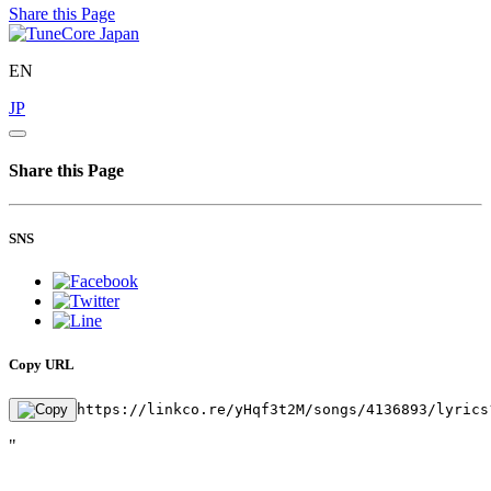
Share this Page
EN
JP
Share this Page
SNS
Copy URL
https://linkco.re/yHqf3t2M/songs/4136893/lyrics
"