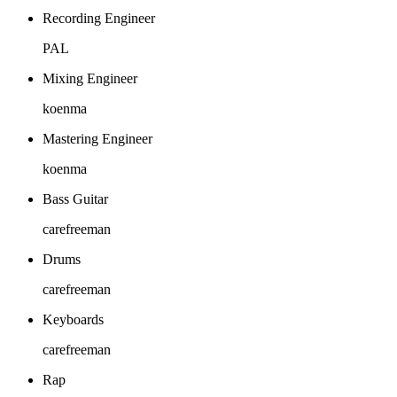
Recording Engineer
PAL
Mixing Engineer
koenma
Mastering Engineer
koenma
Bass Guitar
carefreeman
Drums
carefreeman
Keyboards
carefreeman
Rap