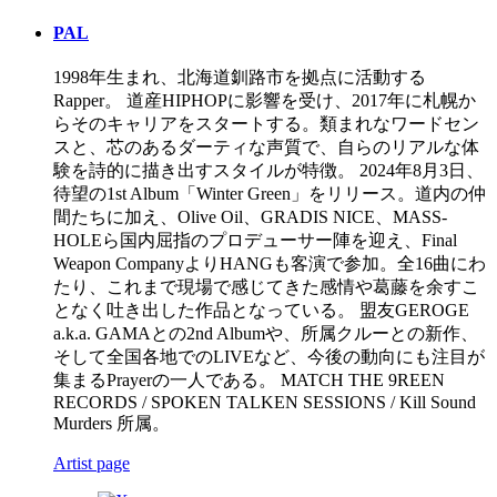
PAL
1998年生まれ、北海道釧路市を拠点に活動する
Rapper。 道産HIPHOPに影響を受け、2017年に札幌か
らそのキャリアをスタートする。類まれなワードセン
スと、芯のあるダーティな声質で、自らのリアルな体
験を詩的に描き出すスタイルが特徴。 2024年8月3日、
待望の1st Album「Winter Green」をリリース。道内の仲
間たちに加え、Olive Oil、GRADIS NICE、MASS-
HOLEら国内屈指のプロデューサー陣を迎え、Final
Weapon CompanyよりHANGも客演で参加。全16曲にわ
たり、これまで現場で感じてきた感情や葛藤を余すこ
となく吐き出した作品となっている。 盟友GEROGE
a.k.a. GAMAとの2nd Albumや、所属クルーとの新作、
そして全国各地でのLIVEなど、今後の動向にも注目が
集まるPrayerの一人である。 MATCH THE 9REEN
RECORDS / SPOKEN TALKEN SESSIONS / Kill Sound
Murders 所属。
Artist page