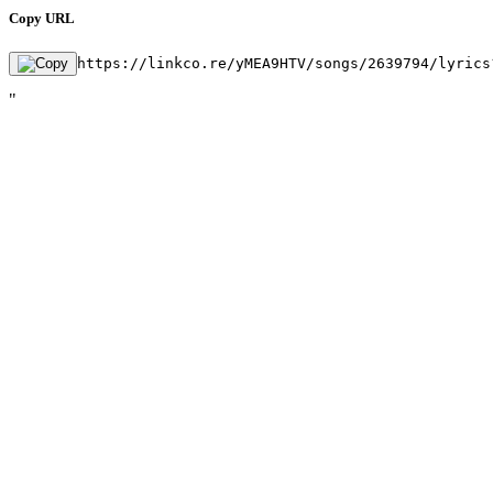
Copy URL
https://linkco.re/yMEA9HTV/songs/2639794/lyrics
"