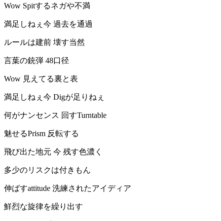
Wow Spitするネガや不満
満足しねぇ今 過去を通過
ルールは建前 壊す当然
言葉の銃弾 48口径
Wow 見えてる裏と表
満足しねぇ今 Digが足りねぇ
何がナンセンス 回すTurntable
魅せるPrism 反転する
飛び出た地元 今 残す色濃く
多少のリスクは付きもん
伸ばすattitude 洗練されたアイディア
鮮烈な旋律を繰り出す