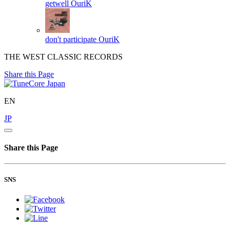
getwell
OuriK
don't participate
OuriK
THE WEST CLASSIC RECORDS
Share this Page
EN
JP
Share this Page
SNS