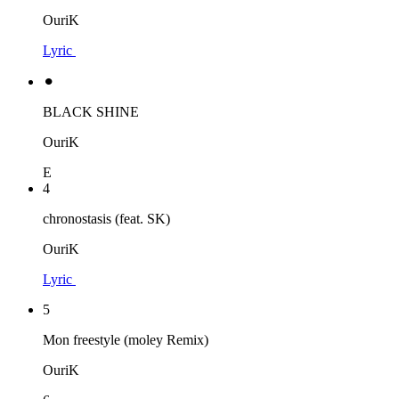
OuriK
Lyric
⚫︎
BLACK SHINE
OuriK
E
4
chronostasis (feat. SK)
OuriK
Lyric
5
Mon freestyle (moley Remix)
OuriK