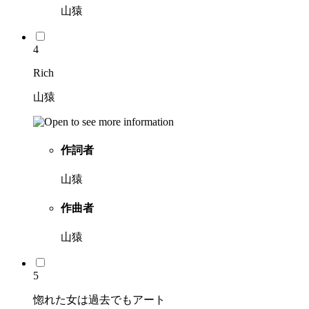
山猿
4
Rich
山猿
作詞者
山猿
作曲者
山猿
5
惚れた女は過去でもアート