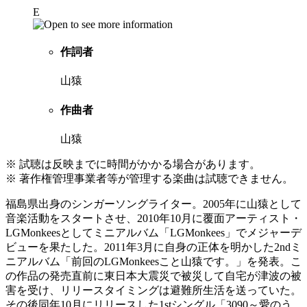
E
作詞者
山猿
作曲者
山猿
※ 試聴は反映までに時間がかかる場合があります。
※ 著作権管理事業者等が管理する楽曲は試聴できません。
福島県出身のシンガーソングライター。2005年に山猿として
音楽活動をスタートさせ、2010年10月に覆面アーティスト・
LGMonkeesとしてミニアルバム「LGMonkees」でメジャーデ
ビューを果たした。2011年3月に自身の正体を明かした2ndミ
ニアルバム「前回のLGMonkeesこと山猿です。」を発表。こ
の作品の発売直前に東日本大震災で被災して自宅が津波の被
害を受け、リリースタイミングは避難所生活を送っていた。
その後同年10月にリリースした1stシングル「3090～愛のう