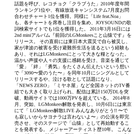
話題を呼び、レコチョク「クラブうた」2010年度年間
ランキング1位や、有線放送キャンシステム7月度お問
合わせチャート1位を獲得。同様に「Life feat.Noa」
も、各チャートを席巻し注目を集め、JOYSOUNDの歌
詞検索サイトでも1位を獲得した。 2011年3月16日には
2nd miniアルバム『前回のLGMonkeesこと山猿です』を
リリース。 その直前には東日本大震災で自ら被災し、
家が津波の被害を受け避難所生活を送るという経験も
あり、それはLGMonkeesにとって大きな糧となった。
温かい声援や人々の支援に感銘を受け、音楽を通じて
「愛」「絆」「勇気」をたくさん伝えたいという想い
で「3090〜愛のうた〜」を同年10月にシングルとして
リリースするや、泣ける歌として話題になり、
「NEWS ZERO」「ミヤネ屋」など全国ネットのTV番
組でも大きく取り上げられ、配信は累計150万DLを突
破、動画サイトでは1000万PVを超えている。 2014年8
月、突如、LGMonkees解散を発表し、10月6日には東京
にて「 LGMonkees解散LIVE みんなありがとう!! 〜で
も寂しいからサヨナラは言わないよ〜」の公演を即完
売させ、そのステージで「山猿」として再始動するこ
とを発表する。 メジャーアーティスト歴10年。 こんな