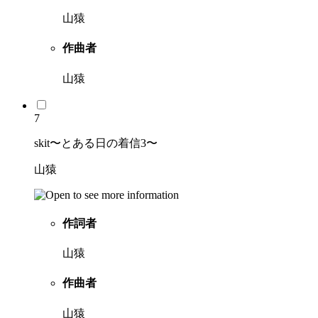
山猿
作曲者
山猿
7
skit〜とある日の着信3〜
山猿
作詞者
山猿
作曲者
山猿