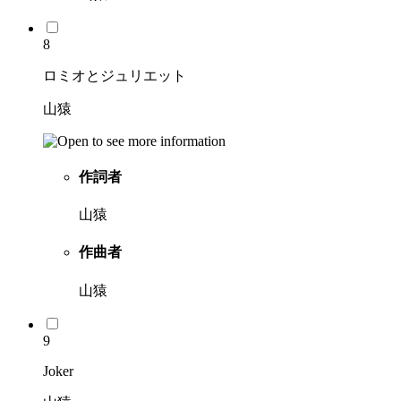
8
ロミオとジュリエット
山猿
作詞者
山猿
作曲者
山猿
9
Joker