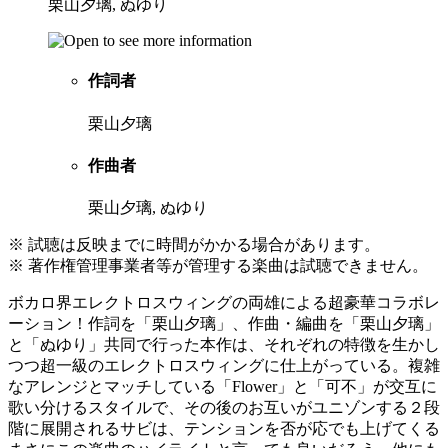
栗山夕璃, ぬゆり
作詞者
栗山夕璃
作曲者
栗山夕璃, ぬゆり
※ 試聴は反映までに時間がかかる場合があります。
※ 著作権管理事業者等が管理する楽曲は試聴できません。
ボカロ界エレクトロスウィングの両雄による超豪華コラボレ
ーション！作詞を「栗山夕璃」、作曲・編曲を「栗山夕璃」
と「ぬゆり」共同で行った本作は、それぞれの特徴を生かし
つつ超一級のエレクトロスウィングに仕上がっている。複雑
なアレンジとマッチしている「Flower」と「可不」が交互に
歌い分けるスタイルで、その後のお互いがユニゾンする２段
階に展開されるサビは、テンションを否が応でも上げてくる