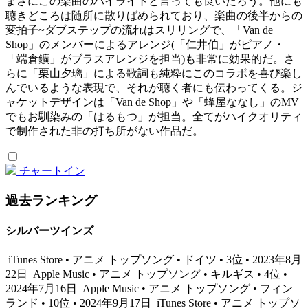
まさにこの楽曲のハイライトと言っても良いだろう。他にも
聴きどころは随所に散りばめられており、楽曲の後半からの
変拍子~ダブステップの流れはスリリングで、「Van de
Shop」のメンバーによるアレンジ(「仁井伯」がピアノ・
「端倉鑛」がブラスアレンジを担当)も非常に効果的だ。さ
らに「栗山夕璃」による歌詞も純粋にこのコラボを喜び楽し
んでいるような表現で、それが聴く者にも伝わってくる。ジ
ャケットデザインは「Van de Shop」や「蜂屋ななし」のMV
でもお馴染みの「はるもつ」が担当。全てがハイクオリティ
で制作された非の打ち所がない作品だ。
チャートイン
過去ランキング
シルバーツインズ
iTunes Store • アニメ トップソング • ドイツ • 3位 • 2023年8月
22日
Apple Music • アニメ トップソング • キルギス • 4位 •
2024年7月16日
Apple Music • アニメ トップソング • フィン
ランド • 10位 • 2024年9月17日
iTunes Store • アニメ トップソ