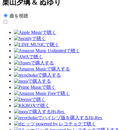
栗山夕璃 & ぬゆり
曲を視聴
Hi-Res
Hi-Res