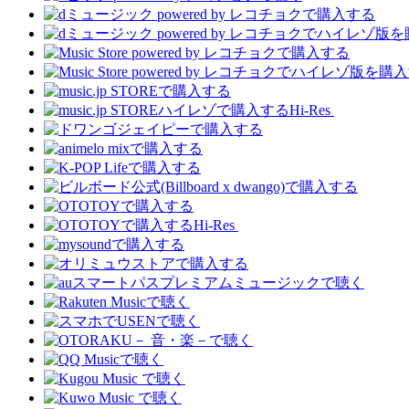
Hi-Res
Hi-Res