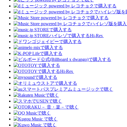
Hi-Res
Hi-Res