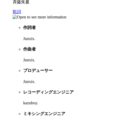
斉藤朱夏
歌詞
作詞者
Junxix.
作曲者
Junxix.
プロデューサー
Junxix.
レコーディングエンジニア
kazuboy.
ミキシングエンジニア