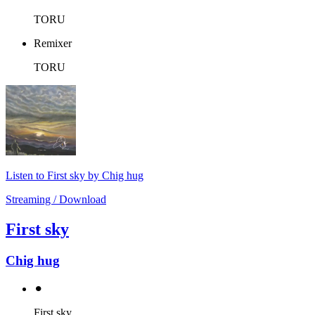
TORU
Remixer
TORU
Listen to First sky by Chig hug
Streaming / Download
First sky
Chig hug
⚫︎
First sky