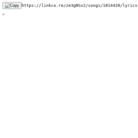
https://linkco.re/ze3gNSx2/songs/1814420/lyrics
"