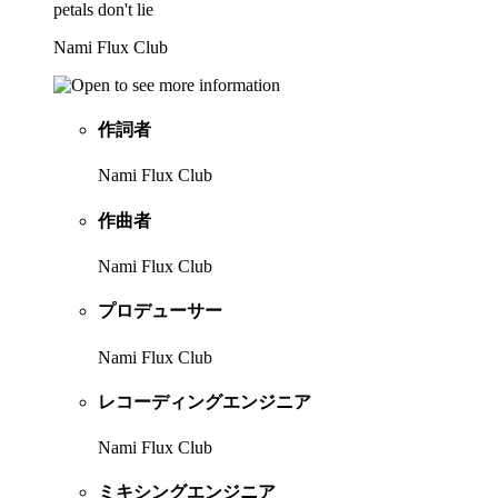
petals don't lie
Nami Flux Club
作詞者
Nami Flux Club
作曲者
Nami Flux Club
プロデューサー
Nami Flux Club
レコーディングエンジニア
Nami Flux Club
ミキシングエンジニア