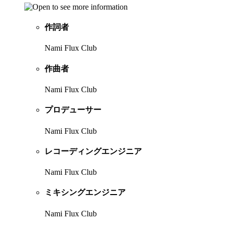
作詞者
Nami Flux Club
作曲者
Nami Flux Club
プロデューサー
Nami Flux Club
レコーディングエンジニア
Nami Flux Club
ミキシングエンジニア
Nami Flux Club