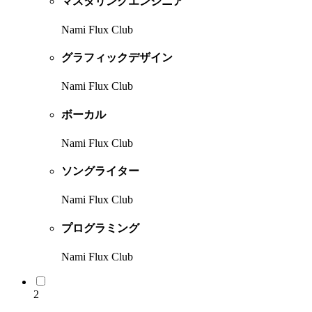
マスタリングエンジニア
Nami Flux Club
グラフィックデザイン
Nami Flux Club
ボーカル
Nami Flux Club
ソングライター
Nami Flux Club
プログラミング
Nami Flux Club
2