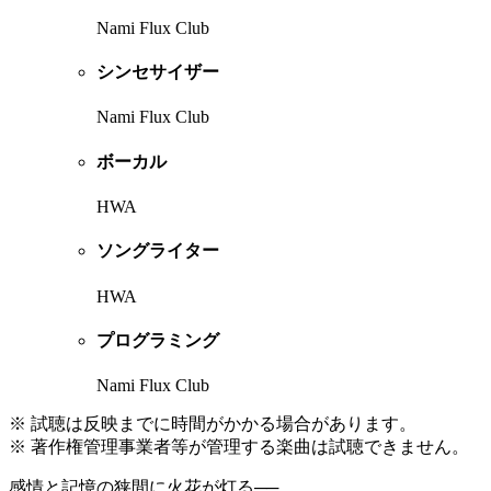
Nami Flux Club
シンセサイザー
Nami Flux Club
ボーカル
HWA
ソングライター
HWA
プログラミング
Nami Flux Club
※ 試聴は反映までに時間がかかる場合があります。
※ 著作権管理事業者等が管理する楽曲は試聴できません。
感情と記憶の狭間に火花が灯る──