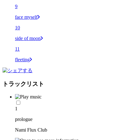
9
face myself
10
side of moon
11
fleeting
トラックリスト
1
prologue
Nami Flux Club