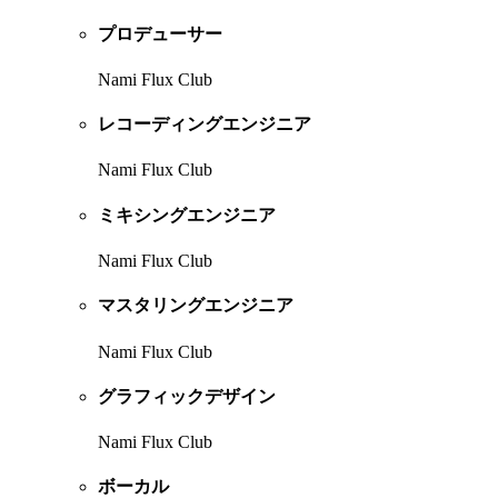
プロデューサー
Nami Flux Club
レコーディングエンジニア
Nami Flux Club
ミキシングエンジニア
Nami Flux Club
マスタリングエンジニア
Nami Flux Club
グラフィックデザイン
Nami Flux Club
ボーカル