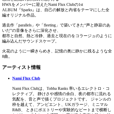
HWAをメンバーに迎えたNami Flux Clubの1st
ALBUM『Sparks』は、自己の解放と内省をテーマにした全
編オリジナル作品。
過去作「parallels」や「fleeting」で築いてきた“声と静寂のあ
いだ”の音像をさらに深化させ、
都市と自然、熱と冷静、過去と現在のをコラージュのように
編み込んだサウンドスケープ。
火花のように一瞬きらめき、記憶の奥に静かに残るような全
8曲。
アーティスト情報
Nami Flux Club
Nami Flux Clubは、Tobba Ranks 率いるエレクトロ・コ
レクティブ。 静けさや感情の余白、夜の都市に流れる
気配を、音と声で描くプロジェクトです。 ジャンルの
枠を越えて、アンビエント、UKガラージ、ミニマル
R&B、 ときにポエトリーや実験的なビートまで横断し