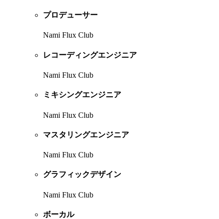
プロデューサー
Nami Flux Club
レコーディングエンジニア
Nami Flux Club
ミキシングエンジニア
Nami Flux Club
マスタリングエンジニア
Nami Flux Club
グラフィックデザイン
Nami Flux Club
ボーカル