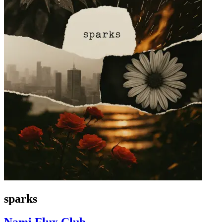
sparks
Nami Flux Club