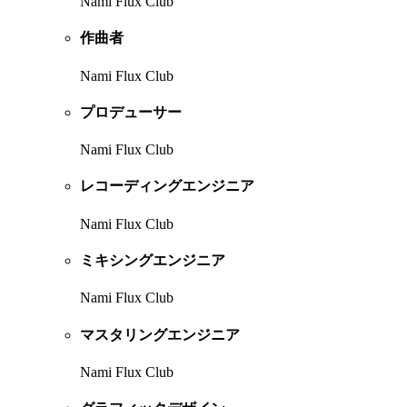
Nami Flux Club
作曲者
Nami Flux Club
プロデューサー
Nami Flux Club
レコーディングエンジニア
Nami Flux Club
ミキシングエンジニア
Nami Flux Club
マスタリングエンジニア
Nami Flux Club