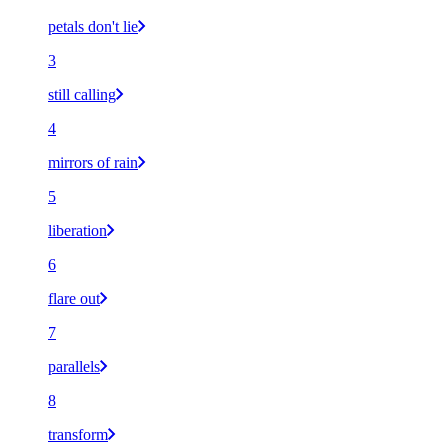
petals don't lie
3
still calling
4
mirrors of rain
5
liberation
6
flare out
7
parallels
8
transform