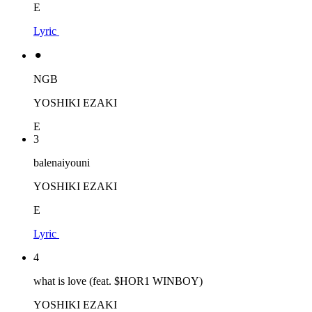
E
Lyric
⚫︎
NGB
YOSHIKI EZAKI
E
3
balenaiyouni
YOSHIKI EZAKI
E
Lyric
4
what is love (feat. $HOR1 WINBOY)
YOSHIKI EZAKI