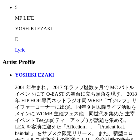
5
MF LIFE
YOSHIKI EZAKI
E
Lyric
Artist Profile
YOSHIKI EZAKI
2001 年生まれ。 2017 年ラップ歴数ヶ月で MC バトル
イベントにて O-EAST の舞台に立ち頭角を現す。 2018
年 HIP HOP 専門ネットラジオ局 WREP「ゴジレプ」サ
イファーコーナーに出演。 同年 9 月以降ライブ活動を
メインに WOMB 主催フェス他、同世代を集めた 主宰
イベント Tee△up( ティーアップ ) が話題を集める。
LEX を客演に迎えた「Affection」、「Prudent feat.
baindali」 をサブスク限定リリース。 また、新型コロ
ナウィルス感染拡大の影響により、音楽活動の機会を