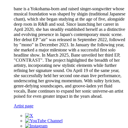
bane is a Yokohama-born and raised singer-songwriter whose
musical foundation was shaped by shigin (traditional Japanese
chant), which she began studying at the age of five, alongside
deep roots in R&B and soul. Since launching her career in
April 2020, she has steadily established herself as a distinctive
and evolving presence in Japan's contemporary music scene.
Her debut EP "air" was released in September 2022, followed
by "mono" in December 2023. In January the following year,
she marked a major milestone with a successful first solo
headline show. In March 2025, Bane unveiled her third EP,
"CONTRAST". The project highlighted the breadth of her
artistry, incorporating new stylistic elements while further
refining her signature sound. On April 19 of the same year,
she successfully held her second one-man live performance,
underscoring her growing momentum. With sultry lyricism,
genre-defying soundscapes, and groove-laden yet fluid
vocals, Bane continues to expand her sonic universe-an artist
poised for even greater impact in the years ahead.
Artist page