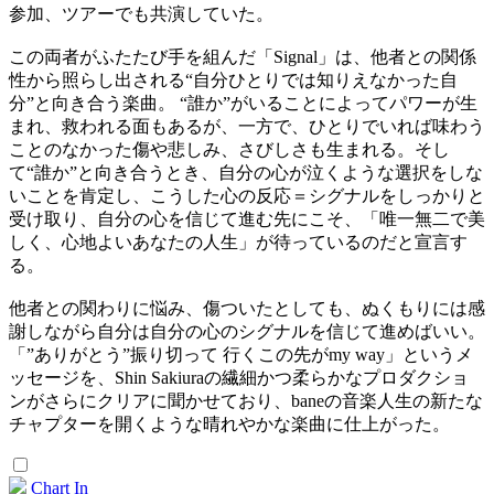
参加、ツアーでも共演していた。
この両者がふたたび手を組んだ「Signal」は、他者との関係
性から照らし出される“自分ひとりでは知りえなかった自
分”と向き合う楽曲。 “誰か”がいることによってパワーが生
まれ、救われる面もあるが、一方で、ひとりでいれば味わう
ことのなかった傷や悲しみ、さびしさも生まれる。そし
て“誰か”と向き合うとき、自分の心が泣くような選択をしな
いことを肯定し、こうした心の反応＝シグナルをしっかりと
受け取り、自分の心を信じて進む先にこそ、「唯一無二で美
しく、心地よいあなたの人生」が待っているのだと宣言す
る。
他者との関わりに悩み、傷ついたとしても、ぬくもりには感
謝しながら自分は自分の心のシグナルを信じて進めばいい。
「”ありがとう”振り切って 行くこの先がmy way」というメ
ッセージを、Shin Sakiuraの繊細かつ柔らかなプロダクショ
ンがさらにクリアに聞かせており、baneの音楽人生の新たな
チャプターを開くような晴れやかな楽曲に仕上がった。
Chart In