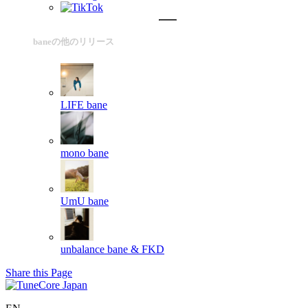
baneの他のリリース
LIFE
bane
mono
bane
UmU
bane
unbalance
bane & FKD
Share this Page