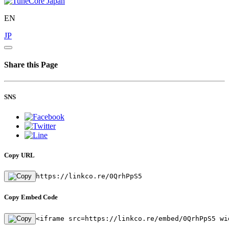
EN
JP
Share this Page
SNS
Copy URL
https://linkco.re/0QrhPpS5
Copy Embed Code
<iframe src=https://linkco.re/embed/0QrhPpS5 wi