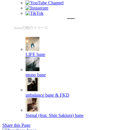
baneの他のリリース
LIFE
bane
mono
bane
unbalance
bane & FKD
Signal (feat. Shin Sakiura)
bane
Share this Page