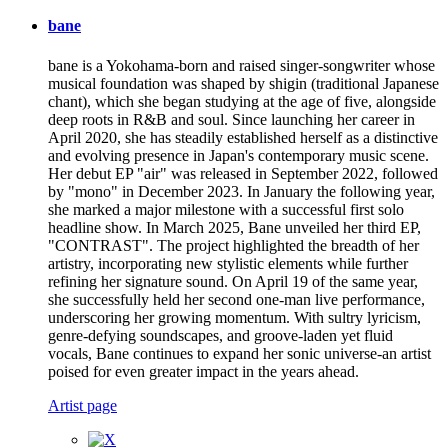
bane
bane is a Yokohama-born and raised singer-songwriter whose
musical foundation was shaped by shigin (traditional Japanese
chant), which she began studying at the age of five, alongside
deep roots in R&B and soul. Since launching her career in
April 2020, she has steadily established herself as a distinctive
and evolving presence in Japan's contemporary music scene.
Her debut EP "air" was released in September 2022, followed
by "mono" in December 2023. In January the following year,
she marked a major milestone with a successful first solo
headline show. In March 2025, Bane unveiled her third EP,
"CONTRAST". The project highlighted the breadth of her
artistry, incorporating new stylistic elements while further
refining her signature sound. On April 19 of the same year,
she successfully held her second one-man live performance,
underscoring her growing momentum. With sultry lyricism,
genre-defying soundscapes, and groove-laden yet fluid
vocals, Bane continues to expand her sonic universe-an artist
poised for even greater impact in the years ahead.
Artist page