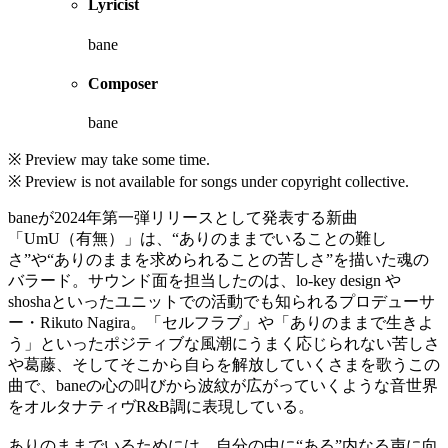
Lyricist
bane
Composer
bane
※ Preview may take some time.
※ Preview is not available for songs under copyright collective.
baneが2024年第一弾リリースとして発表する新曲
「UmU（有無）」は、“ありのままでいることの難し
さ”や“ありのままを求められることの苦しさ”を描いた魂の
バラード。サウンド面を担当したのは、lo-key design や
shoshaといったユニットでの活動でも知られるプロデューサ
ー・Rikuto Nagira。「セルフラブ」や「ありのままで生きよ
う」といったポジティブな風潮にうまく応じられない苦しさ
や葛藤、そしてそこから自らを解放していくさまを歌うこの
曲で、baneの心の叫びから波紋が広がっていくような音世界
をオルタナティヴR&B調に表現している。
ありのままでいるためには、自分の中に“ある”内なる声に向