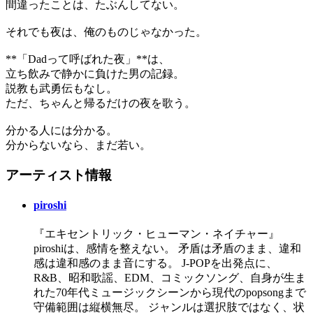
間違ったことは、たぶんしてない。
それでも夜は、俺のものじゃなかった。
**「Dadって呼ばれた夜」**は、
立ち飲みで静かに負けた男の記録。
説教も武勇伝もなし。
ただ、ちゃんと帰るだけの夜を歌う。
分かる人には分かる。
分からないなら、まだ若い。
アーティスト情報
piroshi
『エキセントリック・ヒューマン・ネイチャー』
piroshiは、感情を整えない。 矛盾は矛盾のまま、違和
感は違和感のまま音にする。 J-POPを出発点に、
R&B、昭和歌謡、EDM、コミックソング、自身が生ま
れた70年代ミュージックシーンから現代のpopsongまで
守備範囲は縦横無尽。 ジャンルは選択肢ではなく、状