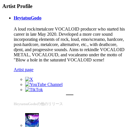
Artist Profile
HeytatsuGodo
A loud rock/metalcore VOCALOID producer who started his
career in late May 2020. Developed a more core sound
incorporating elements of rock, loud, emo/screamo, hardcore,
post-hardcore, metalcore, alternative, etc., with deathcore,
djent, and progressive sounds. Aims to rekindle VOCALOID
METAL, VOCALOUD, and vocaleamo under the motto of
"Blow a hole in the saturated VOCALOID scene!
Artist page
HeytatsuGodoの他のリリース