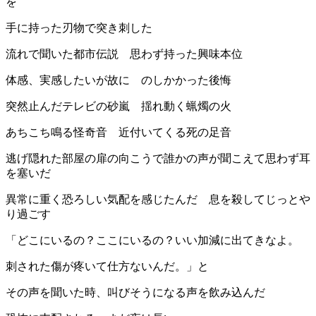
を
手に持った刃物で突き刺した
流れで聞いた都市伝説 思わず持った興味本位
体感、実感したいが故に のしかかった後悔
突然止んだテレビの砂嵐 揺れ動く蝋燭の火
あちこち鳴る怪奇音 近付いてくる死の足音
逃げ隠れた部屋の扉の向こうで誰かの声が聞こえて思わず耳
を塞いだ
異常に重く恐ろしい気配を感じたんだ 息を殺してじっとや
り過ごす
「どこにいるの？ここにいるの？いい加減に出てきなよ。
刺された傷が疼いて仕方ないんだ。」と
その声を聞いた時、叫びそうになる声を飲み込んだ