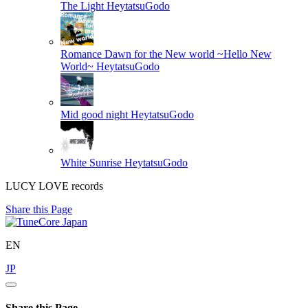
The Light
HeytatsuGodo
Romance Dawn for the New world ~Hello New
World~
HeytatsuGodo
Mid good night
HeytatsuGodo
White Sunrise
HeytatsuGodo
LUCY LOVE records
Share this Page
EN
JP
Share this Page