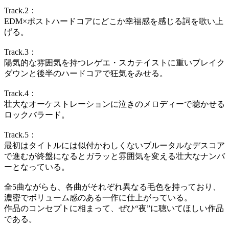
Track.2：
EDM×ポストハードコアにどこか幸福感を感じる詞を歌い上
げる。
Track.3：
陽気的な雰囲気を持つレゲエ・スカテイストに重いブレイク
ダウンと後半のハードコアで狂気をみせる。
Track.4：
壮大なオーケストレーションに泣きのメロディーで聴かせる
ロックバラード。
Track.5：
最初はタイトルには似付かわしくないブルータルなデスコア
で進むが終盤になるとガラッと雰囲気を変える壮大なナンバ
ーとなっている。
全5曲ながらも、各曲がそれぞれ異なる毛色を持っており、
濃密でボリューム感のある一作に仕上がっている。
作品のコンセプトに相まって、ぜひ“夜”に聴いてほしい作品
である。