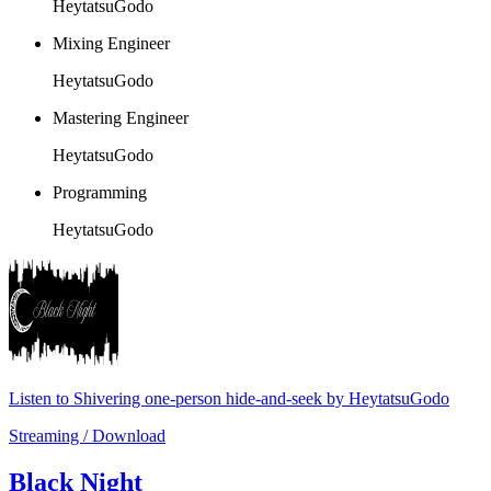
HeytatsuGodo
Mixing Engineer
HeytatsuGodo
Mastering Engineer
HeytatsuGodo
Programming
HeytatsuGodo
Listen to Shivering one-person hide-and-seek by HeytatsuGodo
Streaming / Download
Black Night