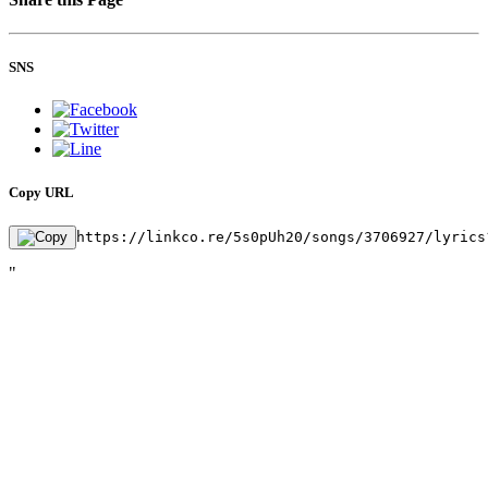
SNS
Copy URL
https://linkco.re/5s0pUh20/songs/3706927/lyrics
"