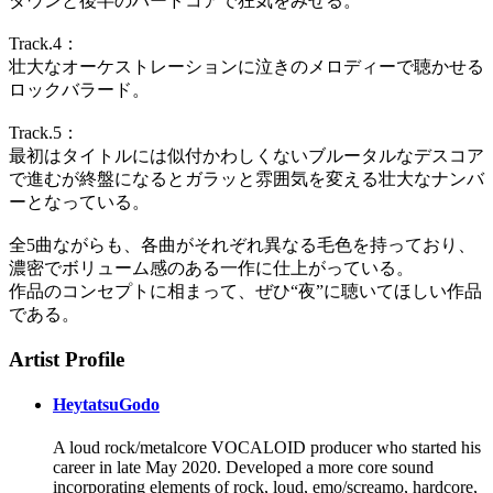
ダウンと後半のハードコアで狂気をみせる。
Track.4：
壮大なオーケストレーションに泣きのメロディーで聴かせる
ロックバラード。
Track.5：
最初はタイトルには似付かわしくないブルータルなデスコア
で進むが終盤になるとガラッと雰囲気を変える壮大なナンバ
ーとなっている。
全5曲ながらも、各曲がそれぞれ異なる毛色を持っており、
濃密でボリューム感のある一作に仕上がっている。
作品のコンセプトに相まって、ぜひ“夜”に聴いてほしい作品
である。
Artist Profile
HeytatsuGodo
A loud rock/metalcore VOCALOID producer who started his
career in late May 2020. Developed a more core sound
incorporating elements of rock, loud, emo/screamo, hardcore,