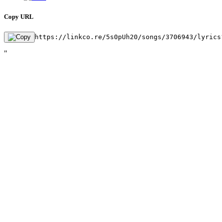
Copy URL
https://linkco.re/5s0pUh20/songs/3706943/lyrics
"