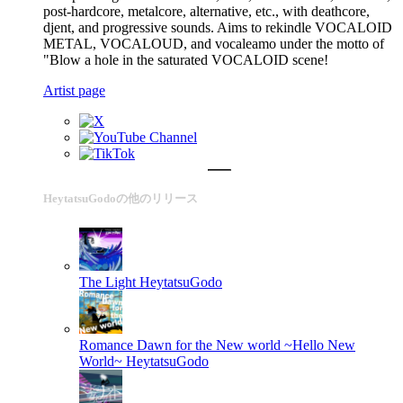
post-hardcore, metalcore, alternative, etc., with deathcore,
djent, and progressive sounds. Aims to rekindle VOCALOID
METAL, VOCALOUD, and vocaleamo under the motto of
"Blow a hole in the saturated VOCALOID scene!
Artist page
HeytatsuGodoの他のリリース
The Light
HeytatsuGodo
Romance Dawn for the New world ~Hello New
World~
HeytatsuGodo