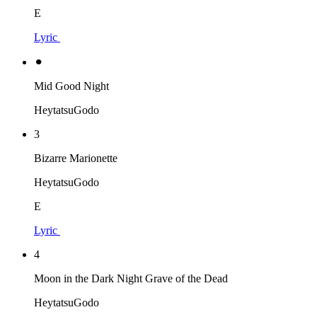
E
Lyric
⚫︎
Mid Good Night
HeytatsuGodo
3
Bizarre Marionette
HeytatsuGodo
E
Lyric
4
Moon in the Dark Night Grave of the Dead
HeytatsuGodo