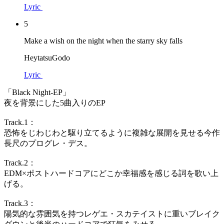
Lyric
5
Make a wish on the night when the starry sky falls
HeytatsuGodo
Lyric
「Black Night-EP」
夜を背景にした5曲入りのEP
Track.1：
恐怖をじわじわと駆り立てるように複雑な展開を見せる今作
長尺のプログレ・デス。
Track.2：
EDM×ポストハードコアにどこか幸福感を感じる詞を歌い上
げる。
Track.3：
陽気的な雰囲気を持つレゲエ・スカテイストに重いブレイク