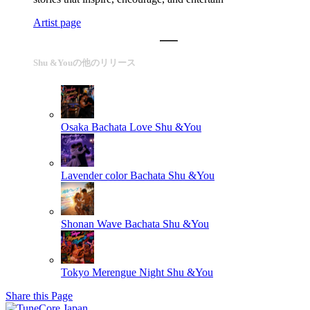
Artist page
Shu &Youの他のリリース
Osaka Bachata Love
Shu &You
Lavender color Bachata
Shu &You
Shonan Wave Bachata
Shu &You
Tokyo Merengue Night
Shu &You
Share this Page