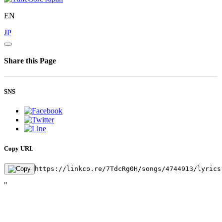
EN
JP
Share this Page
SNS
Copy URL
https://linkco.re/7TdcRg0H/songs/4744913/lyrics
"