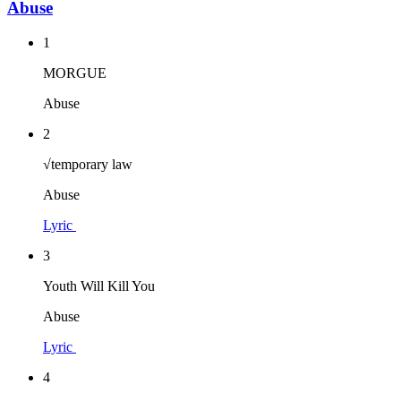
Abuse
1
MORGUE
Abuse
2
√temporary law
Abuse
Lyric
3
Youth Will Kill You
Abuse
Lyric
4