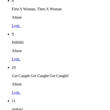
8
First A Woman, Then A Woman
Abuse
Lyric
9
HiHiHi
Abuse
Lyric
10
Get Caught Get Caught Get Caught!
Abuse
Lyric
11
arukari