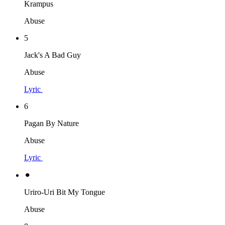
Krampus
Abuse
5
Jack's A Bad Guy
Abuse
Lyric
6
Pagan By Nature
Abuse
Lyric
⚫︎
Uriro-Uri Bit My Tongue
Abuse