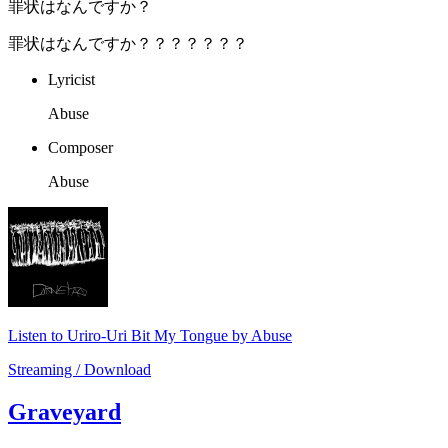
罪状はなんですか？
罪状はなんですか？？？？？？？
Lyricist
Abuse
Composer
Abuse
Listen to Uriro-Uri Bit My Tongue by Abuse
Streaming / Download
Graveyard