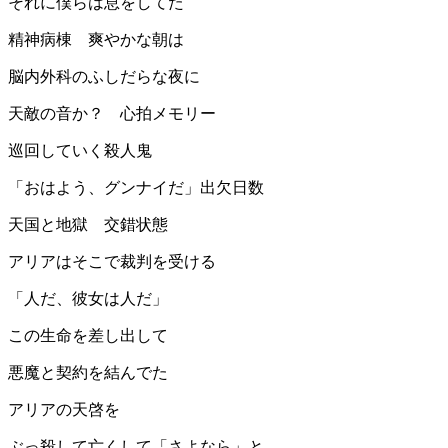
それに僕らは息をしてた
精神病棟 爽やかな朝は
脳内外科のふしだらな夜に
天敵の音か？ 心拍メモリー
巡回していく殺人鬼
「おはよう、グンナイだ」出欠日数
天国と地獄 交錯状態
アリアはそこで裁判を受ける
「人だ、彼女は人だ」
この生命を差し出して
悪魔と契約を結んでた
アリアの天啓を
ぶっ殺して亡くして「さよなら」と