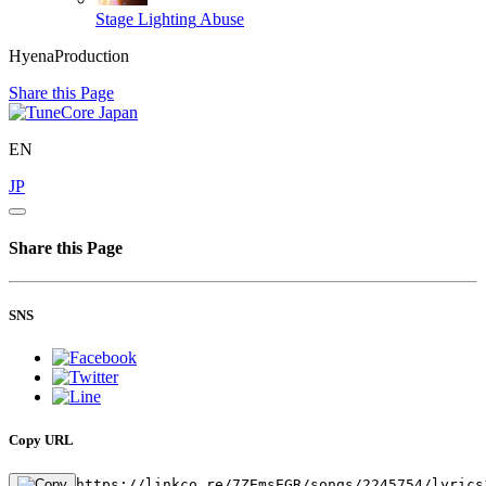
Stage Lighting
Abuse
HyenaProduction
Share this Page
EN
JP
Share this Page
SNS
Copy URL
https://linkco.re/7ZEmsEGR/songs/2245754/lyrics