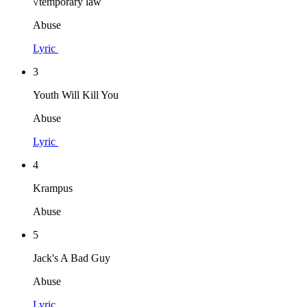
√temporary law
Abuse
Lyric
3
Youth Will Kill You
Abuse
Lyric
4
Krampus
Abuse
5
Jack's A Bad Guy
Abuse
Lyric