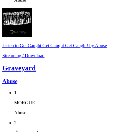
Abuse
Listen to Get Caught Get Caught Get Caught! by Abuse
Streaming / Download
Graveyard
Abuse
1
MORGUE
Abuse
2