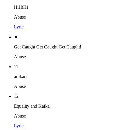
HiHiHi
Abuse
Lyric
⚫︎
Get Caught Get Caught Get Caught!
Abuse
11
arukari
Abuse
12
Equality and Kafka
Abuse
Lyric