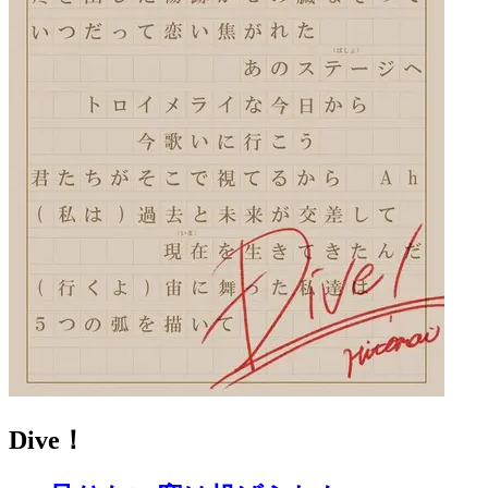
Dive！