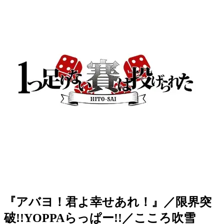
『アバヨ！君よ幸せあれ！』／限界突
破!!YOPPAらっぱー!!／こころ吹雪