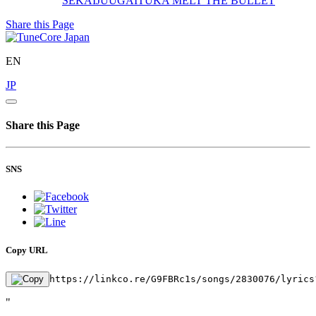
SEKAIJUUGAITUKA
MELT THE BULLET
Share this Page
EN
JP
Share this Page
SNS
Copy URL
https://linkco.re/G9FBRc1s/songs/2830076/lyrics
"