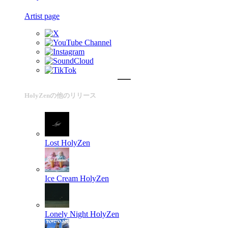
Artist page
HolyZenの他のリリース
Lost
HolyZen
Ice Cream
HolyZen
Lonely Night
HolyZen