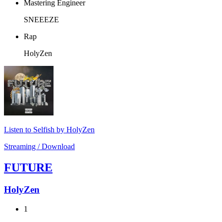
Mastering Engineer
SNEEEZE
Rap
HolyZen
Listen to Selfish by HolyZen
Streaming / Download
FUTURE
HolyZen
1