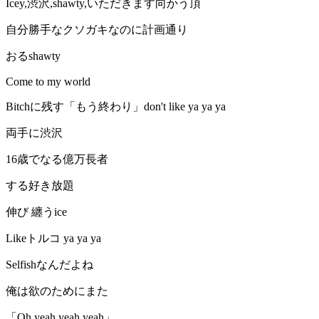
Icey,渋沢,shawty,いただきます向かう頂
自分勝手なクソガキなのに計画通り
おるshawty
Come to my world
Bitchに残す「もう終わり」don't like ya ya ya
両手に渋沢
16歳でなる億万長者
する好き放題
伸び 纏うice
Likeトルコ ya ya ya
Selfishなんだよね
俺は欲のためにまた
「Oh yeah yeah yeah」