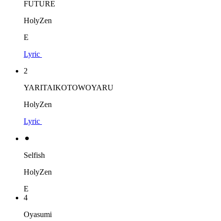
FUTURE
HolyZen
E
Lyric
2
YARITAIKOTOWOYARU
HolyZen
Lyric
⚫︎
Selfish
HolyZen
E
4
Oyasumi