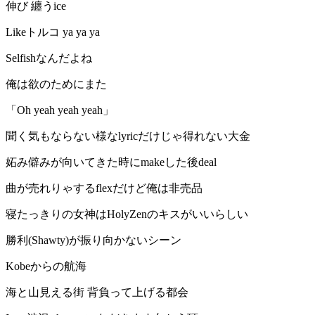
伸び 纏うice
Likeトルコ ya ya ya
Selfishなんだよね
俺は欲のためにまた
「Oh yeah yeah yeah」
聞く気もならない様なlyricだけじゃ得れない大金
妬み僻みが向いてきた時にmakeした後deal
曲が売れりゃするflexだけど俺は非売品
寝たっきりの女神はHolyZenのキスがいいらしい
勝利(Shawty)が振り向かないシーン
Kobeからの航海
海と山見える街 背負って上げる都会