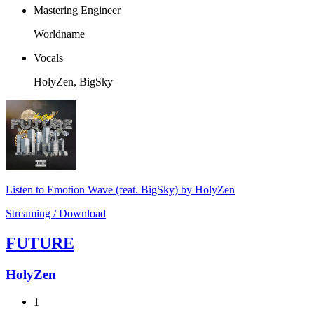
Mastering Engineer
Worldname
Vocals
HolyZen, BigSky
Listen to Emotion Wave (feat. BigSky) by HolyZen
Streaming / Download
FUTURE
HolyZen
1