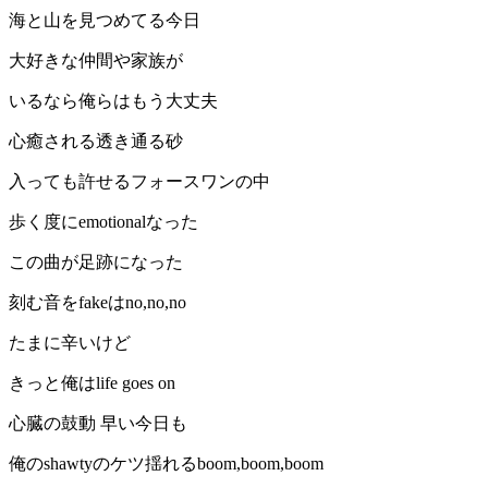
海と山を見つめてる今日
大好きな仲間や家族が
いるなら俺らはもう大丈夫
心癒される透き通る砂
入っても許せるフォースワンの中
歩く度にemotionalなった
この曲が足跡になった
刻む音をfakeはno,no,no
たまに辛いけど
きっと俺はlife goes on
心臓の鼓動 早い今日も
俺のshawtyのケツ揺れるboom,boom,boom