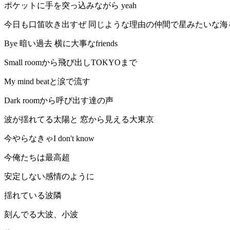
ポケットに手を突っ込みながら yeah
今日も口笛吹き出すぜ 同じような理由の仲間で星みたいな海
Bye 暗い過去 横に大事なfriends
Small roomから飛び出しTOKYOまで
My mind beatと涙で流す
Dark roomから呼び出す達の声
波が揺れてる太陽と 窓から見える大東京
今やらなきゃI don't know
今俺たちは最高超
安定しない感情のように
揺れている波隣
刻んでる大波、小波