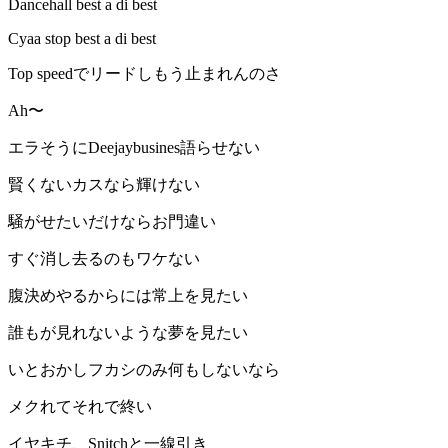
Dancehall best a di best
Cyaa stop best a di best
Top speedでリードしもう止まれんのさ
Ah〜
エラそうにDeejaybusines語らせない
賢くないカスなら輝けない
騒がせたいだけならお門違い
すぐ消し去るのもワケない
腹決めやるからには常上を見たい
誰もが見れないような夢を見たい
いとおかしフカシのみ何もしないなら
メクれてそれで終い
イヤキチ、Snitchと一線引き