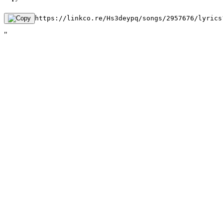
https://linkco.re/Hs3deypq/songs/2957676/lyrics
"