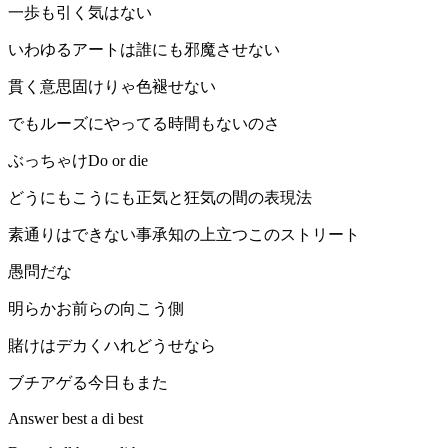
一歩も引く気はない
いわゆるアートは誰にも邪魔させない
貫く意思固けりゃ色褪せない
でもルーズにやってる時間もないのさ
ぶっちゃけDo or die
どうにもこうにも正気と狂気の間の表現法
素通りはできない事承知の上立つこのストリート
愚問だな
明らかお前らの向こう側
賭けはデカくハれどうせなら
ブチアゲる今日もまた
Answer best a di best