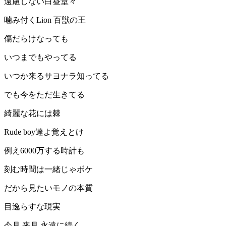
遠慮しない白昼堂々
噛み付くLion 百獣の王
傷だらけなっても
いつまでもやってる
いつか来るサヨナラ知ってる
でも今をただ生きてる
綺麗な花には棘
Rude boy達よ覚えとけ
例え6000万する時計も
刻む時間は一緒じゃボケ
だから見たいモノの本質
目逸らすな現実
今月 来月 永遠に続く