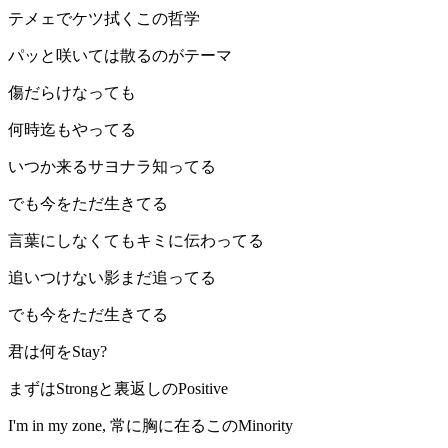
テメェでケツ拭くこの哲学
パッと咲いては散るのがテーマ
傷だらけなっても
何時迄もやってる
いつか来るサヨナラ知ってる
でも今をただ生きてる
言葉にしなくてもキミに伝わってる
追いつけない影まだ追ってる
でも今をただ生きてる
君は何をStay?
まずはStrongと裏返しのPositive
I'm in my zone, 常に胸に在るこのMinority