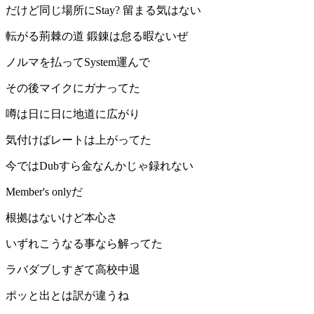
だけど同じ場所にStay? 留まる気はない
転がる荊棘の道 鍛錬は怠る暇ないぜ
ノルマを払ってSystem運んで
その後マイクにガナってた
噂は日に日に地道に広がり
気付けばレートは上がってた
今ではDubすら金なんかじゃ録れない
Member's onlyだ
根拠はないけど本心さ
いずれこうなる事なら解ってた
ラバダブしすぎて高校中退
ポッと出とは訳が違うね