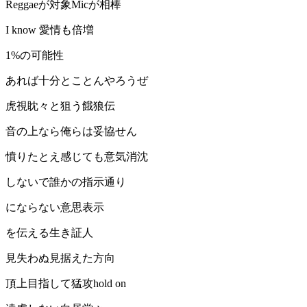
Reggaeが対象Micが相棒
I know 愛情も倍増
1%の可能性
あれば十分とことんやろうぜ
虎視眈々と狙う餓狼伝
音の上なら俺らは妥協せん
憤りたとえ感じても意気消沈
しないで誰かの指示通り
にならない意思表示
を伝える生き証人
見失わぬ見据えた方向
頂上目指して猛攻hold on