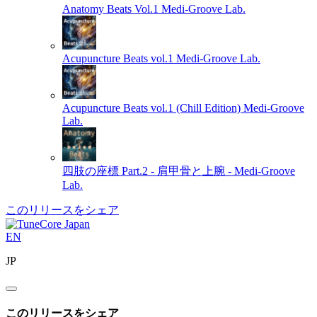
Anatomy Beats Vol.1
Medi-Groove Lab.
Acupuncture Beats vol.1
Medi-Groove Lab.
Acupuncture Beats vol.1 (Chill Edition)
Medi-Groove
Lab.
四肢の座標 Part.2 - 肩甲骨と上腕 -
Medi-Groove
Lab.
このリリースをシェア
EN
JP
このリリースをシェア