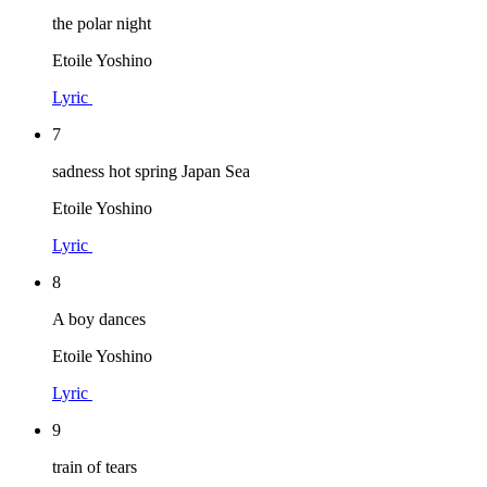
the polar night
Etoile Yoshino
Lyric
7
sadness hot spring Japan Sea
Etoile Yoshino
Lyric
8
A boy dances
Etoile Yoshino
Lyric
9
train of tears