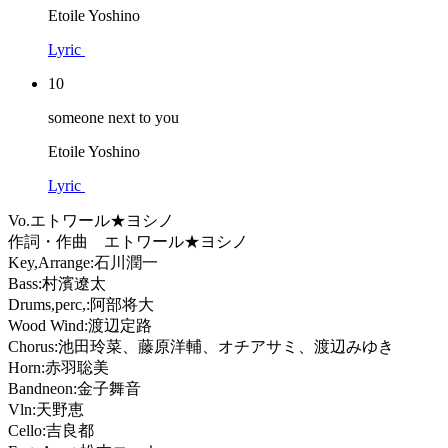
Etoile Yoshino
Lyric
10
someone next to you
Etoile Yoshino
Lyric
Vo.エトワール★ヨシノ
作詞・作曲 エトワール★ヨシノ
Key,Arrange:石川潤一
Bass:村濱遼太
Drums,perc,:阿部将大
Wood Wind:渡辺定路
Chorus:池田玲菜、藤原洋輔、オチアサミ、渡辺みゆき
Horn:赤羽聡美
Bandneon:金子舞音
Vln:天野恵
Cello:吉良都