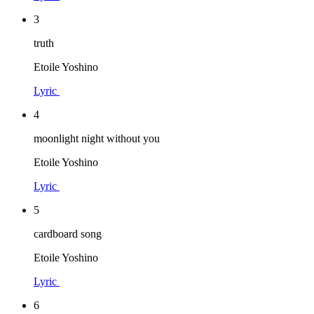
3
truth
Etoile Yoshino
Lyric
4
moonlight night without you
Etoile Yoshino
Lyric
5
cardboard song
Etoile Yoshino
Lyric
6