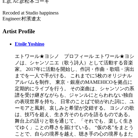
E.gt, Ac.gt:松本コーキ
Recoded at Studio happiness
Engineer:村濱遼太
Artist Profile
Etoile Yoshino
エトワール★ヨシノ プロフィール エトワール★ヨシ
ノは、シャンソニエ（歌う詩人）として活動する音楽
家。 2017年に活動を開始し、作詞・作曲・歌唱・演出
までを一人で手がける。 これまでに5枚のオリジナル
アルバムを制作。 東京・銀座のMAMEHICOを拠点に
定期的にライブを行う。 その楽曲は、シャンソンの系
譜を受け継ぎながらも、ジャンルにとらわれない独自
の表現世界を持ち、 日常のことばで紡がれた詞に、ユ
ーモアと風刺、哀しみと希望が交錯する。 ヨシノの歌
は、技巧を超え、生き方そのものを語るものである。
舞台上の語りと歌を通じて、「それでも、楽しく生き
てゆく」ことの尊さを届けている。 “仮の名”をまとう
ことで、自らの境界を越え、聴き手の心の境界もまた