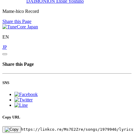
DAIMONION
Etoile Yoshino
Mame-hico Record
Share this Page
EN
JP
Share this Page
SNS
Copy URL
https://linkco.re/Ms7E2Zre/songs/1979946/lyrics