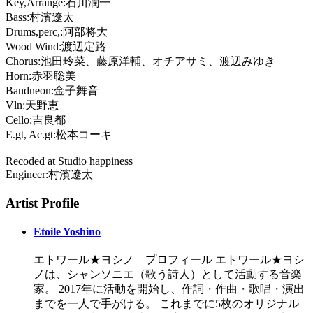
Key,Arrange:石川潤一
Bass:村濱遼太
Drums,perc,:阿部将大
Wood Wind:渡辺定路
Chorus:池田玲菜、藤原洋輔、オチアサミ、渡辺みゆき
Horn:赤羽聡美
Bandneon:金子舞音
Vln:天野恵
Cello:吉良都
E.gt, Ac.gt:松本コーキ
Recoded at Studio happiness
Engineer:村濱遼太
Artist Profile
Etoile Yoshino
エトワール★ヨシノ プロフィール エトワール★ヨシ
ノは、シャンソニエ（歌う詩人）として活動する音楽
家。 2017年に活動を開始し、作詞・作曲・歌唱・演出
までを一人で手がける。 これまでに5枚のオリジナル