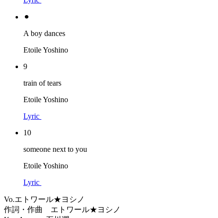
⚫︎
A boy dances
Etoile Yoshino
9
train of tears
Etoile Yoshino
Lyric
10
someone next to you
Etoile Yoshino
Lyric
Vo.エトワール★ヨシノ
作詞・作曲 エトワール★ヨシノ