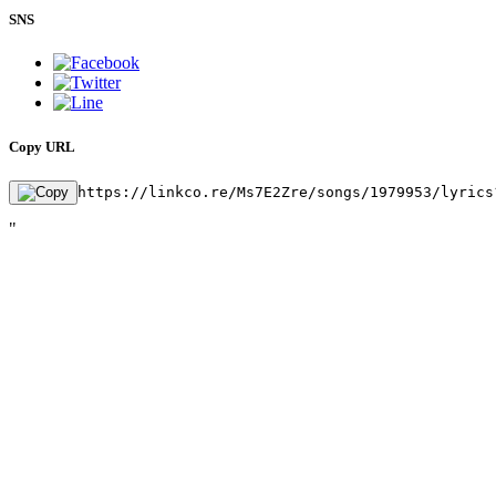
SNS
Copy URL
https://linkco.re/Ms7E2Zre/songs/1979953/lyrics
"