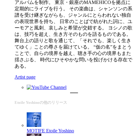
アルバムを制作。 東京・銀座のMAMEHICOを拠点に
定期的にライブを行う。 その楽曲は、シャンソンの系
譜を受け継ぎながらも、ジャンルにとらわれない独自
の表現世界を持ち、 日常のことばで紡がれた詞に、ユ
ーモアと風刺、哀しみと希望が交錯する。 ヨシノの歌
は、技巧を超え、生き方そのものを語るものである。
舞台上の語りと歌を通じて、「それでも、楽しく生き
てゆく」ことの尊さを届けている。 “仮の名”をまとう
ことで、自らの境界を越え、聴き手の心の境界もまた
揺さぶる、 時代にひそやかな問いを投げかける存在で
ある。
Artist page
Etoile Yoshinoの他のリリース
MOTIFE
Etoile Yoshino