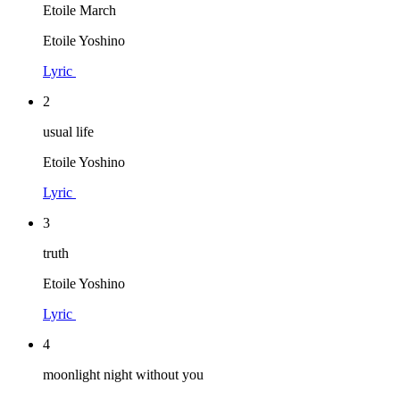
Etoile March
Etoile Yoshino
Lyric
2
usual life
Etoile Yoshino
Lyric
3
truth
Etoile Yoshino
Lyric
4
moonlight night without you